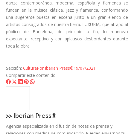
danza contemporánea, moderna, española y flamenca se
funden en la música clásica, jazz y flamenca, conformando
una sugerente puesta en escena junto a un gran elenco de
artistas consagrados de nuestra tierra. LUXURIA, que atrapó al
público de Barcelona, de principio a fin, lo mantuvo
expectante, receptivo y con aplausos desbordantes durante
toda la obra.
Sección:
Cultura
Por
Iberian Press®
19/07/2021
Compartir este contenido:
Share
Share
Share
Share
Share
on
on
on
on
on
Facebook
X
LinkedIn
Pinterest
WhatsApp
>>
Iberian Press®
Agencia especializada en difusión de notas de prensa y
relaciones con medios de comunicación. Puedes enviarnos tu