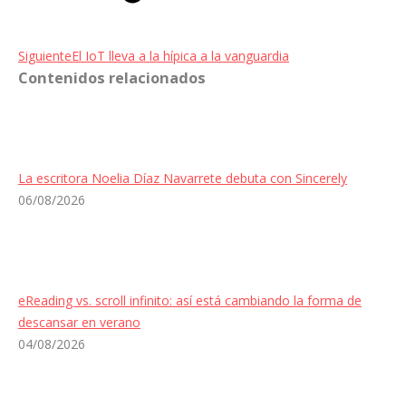
Entrada
Siguiente
El IoT lleva a la hípica a la vanguardia
Contenidos relacionados
siguiente:
La escritora Noelia Díaz Navarrete debuta con Sincerely
06/08/2026
eReading vs. scroll infinito: así está cambiando la forma de
descansar en verano
04/08/2026