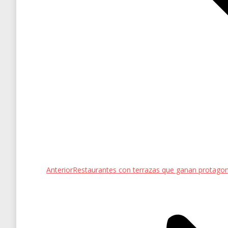
Entrada
Anterior
Restaurantes con terrazas que ganan protagon
anterior: