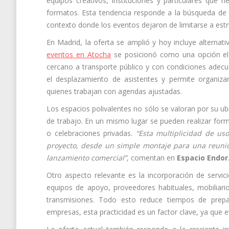
equipos creativos, instituciones y particulares que n
formatos. Esta tendencia responde a la búsqueda de en
contexto donde los eventos dejaron de limitarse a estru
En Madrid, la oferta se amplió y hoy incluye alternativ
eventos en Atocha
se posicionó como una opción ele
cercano a transporte público y con condiciones adecuad
el desplazamiento de asistentes y permite organiza
quienes trabajan con agendas ajustadas.
Los espacios polivalentes no sólo se valoran por su ub
de trabajo. En un mismo lugar se pueden realizar form
o celebraciones privadas.
“Esta multiplicidad de u
proyecto, desde un simple montaje para una reunió
lanzamiento comercial”
, comentan en
Espacio Endor
Otro aspecto relevante es la incorporación de servici
equipos de apoyo, proveedores habituales, mobiliari
transmisiones. Todo esto reduce tiempos de prepar
empresas, esta practicidad es un factor clave, ya que ev