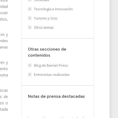
 este
vidad
Tecnología e Innovación
mover
Turismo y Ocio
años,
Otros temas
tes y
andes
ianas
Otras secciones de
contenidos
ses y
Blog de Iberian Press
vento
Entrevistas realizadas
porta
pocas
es de
Notas de prensa destacadas
tos o
stada