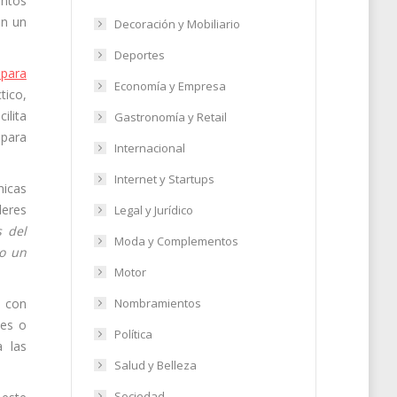
intos
en un
Decoración y Mobiliario
Deportes
 para
Economía y Empresa
tico,
ilita
Gastronomía y Retail
 para
Internacional
Internet y Startups
micas
leres
Legal y Jurídico
s del
Moda y Complementos
 o un
Motor
n con
Nombramientos
nes o
Política
a las
Salud y Belleza
Sociedad