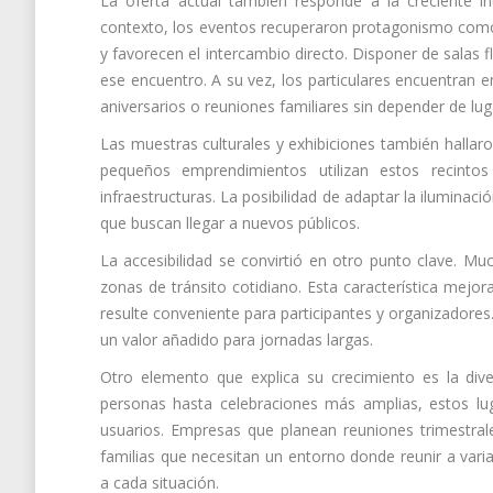
La oferta actual también responde a la creciente int
contexto, los eventos recuperaron protagonismo como i
y favorecen el intercambio directo. Disponer de salas
ese encuentro. A su vez, los particulares encuentran 
aniversarios o reuniones familiares sin depender de lug
Las muestras culturales y exhibiciones también hallaro
pequeños emprendimientos utilizan estos recintos
infraestructuras. La posibilidad de adaptar la iluminac
que buscan llegar a nuevos públicos.
La accesibilidad se convirtió en otro punto clave. Mu
zonas de tránsito cotidiano. Esta característica mejo
resulte conveniente para participantes y organizadores
un valor añadido para jornadas largas.
Otro elemento que explica su crecimiento es la di
personas hasta celebraciones más amplias, estos lug
usuarios. Empresas que planean reuniones trimestra
familias que necesitan un entorno donde reunir a vari
a cada situación.