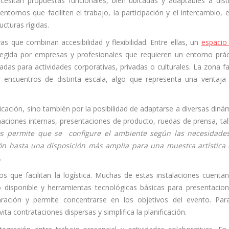
ecesitan propuestas funcionales, bien ubicadas y adaptables a dist
tornos que faciliten el trabajo, la participación y el intercambio, 
cturas rígidas.
as que combinan accesibilidad y flexibilidad. Entre ellas, un
espacio
gida por empresas y profesionales que requieren un entorno prác
as para actividades corporativas, privadas o culturales. La zona fac
r encuentros de distinta escala, algo que representa una ventaja
icación, sino también por la posibilidad de adaptarse a diversas diná
aciones internas, presentaciones de producto, ruedas de prensa, tal
sos permite que se configure el ambiente según las necesidade
n hasta una disposición más amplia para una muestra artística
.
os que facilitan la logística. Muchas de estas instalaciones cuenta
o disponible y herramientas tecnológicas básicas para presentacio
ación y permite concentrarse en los objetivos del evento. Par
ita contrataciones dispersas y simplifica la planificación.