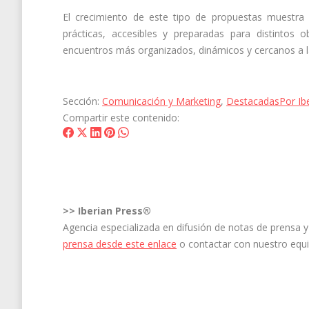
El crecimiento de este tipo de propuestas muestr
prácticas, accesibles y preparadas para distintos 
encuentros más organizados, dinámicos y cercanos a la
Sección:
Comunicación y Marketing
,
Destacadas
Por
Ib
Compartir este contenido:
Share
Share
Share
Share
Share
on
on
on
on
on
Facebook
X
LinkedIn
Pinterest
WhatsApp
>>
Iberian Press®
Agencia especializada en difusión de notas de prensa
prensa desde este enlace
o contactar con nuestro equ
Navegación
entre