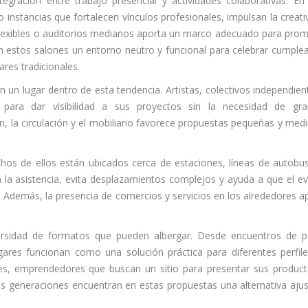
egración entre trabajo presencial y actividades colaborativas. En
nstancias que fortalecen vínculos profesionales, impulsan la creati
 flexibles o auditorios medianos aporta un marco adecuado para pro
en estos salones un entorno neutro y funcional para celebrar cumple
ares tradicionales.
n un lugar dentro de esta tendencia. Artistas, colectivos independien
 para dar visibilidad a sus proyectos sin la necesidad de gr
ión, la circulación y el mobiliario favorece propuestas pequeñas y med
chos de ellos están ubicados cerca de estaciones, líneas de autobu
ra la asistencia, evita desplazamientos complejos y ayuda a que el e
. Además, la presencia de comercios y servicios en los alrededores a
versidad de formatos que pueden albergar. Desde encuentros de 
ares funcionan como una solución práctica para diferentes perfil
les, emprendedores que buscan un sitio para presentar sus produc
as generaciones encuentran en estas propuestas una alternativa aju