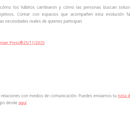
a cómo los hábitos cambiaron y cómo las personas buscan soluc
objetivos. Contar con espacios que acompañen esta evolución fac
s necesidades reales de quienes participan.
erian Press®
25/11/2025
 y relaciones con medios de comunicación. Puedes enviarnos tu
nota 
ipo desde
aquí
.