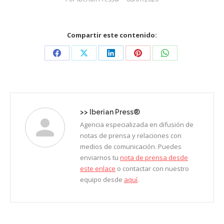
Compartir este contenido:
Share
Share
Share
Share
Share
on
on
on
on
on
Facebook
X
LinkedIn
Pinterest
WhatsApp
>>
Iberian Press®
Agencia especializada en difusión de
notas de prensa y relaciones con
medios de comunicación. Puedes
enviarnos tu
nota de prensa desde
este enlace
o contactar con nuestro
equipo desde
aquí
.