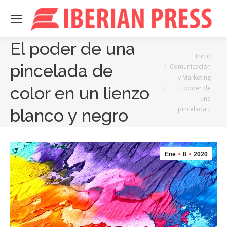
El poder de una
Estás aquí:
Inicio
pincelada de
Comunicación
y Marketing
color en un lienzo
El poder de
una
pincelada…
blanco y negro
Ene
8
2020