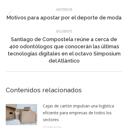
Navegación
ANTERIOR
entre
Entrada
Motivos para apostar por el deporte de moda
entradas
anterior:
SIGUIENTE
Santiago de Compostela reúne a cerca de
400 odontólogos que conocerán las últimas
Entrada
tecnologías digitales en el octavo Simposium
siguiente:
del Atlántico
Contenidos relacionados
Cajas de cartón impulsan una logística
eficiente para empresas de todos los
sectores
07/08/2026