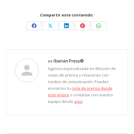
Compartir este contenido:
Share
Share
Share
Share
Share
on
on
on
on
on
Facebook
X
LinkedIn
Pinterest
WhatsApp
>>
Iberian Press®
Agencia especializada en difusión de
notas de prensa y relaciones con
medios de comunicación. Puedes
enviarnos tu
nota de prensa desde
este enlace
o contactar con nuestro
equipo desde
aquí
.