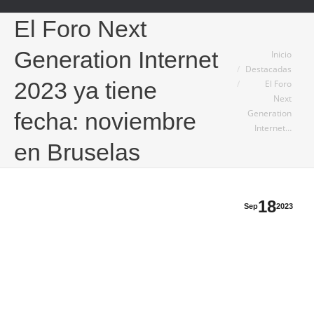
El Foro Next
Estás aquí:
Generation Internet
Inicio
Destacadas
2023 ya tiene
El Foro
Next
Generation
fecha: noviembre
Internet…
en Bruselas
18
Sep
2023