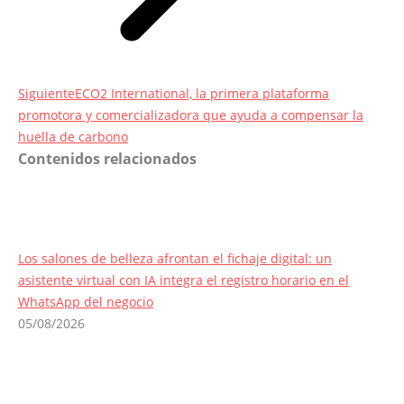
Entrada
Siguiente
ECO2 International, la primera plataforma
siguiente:
promotora y comercializadora que ayuda a compensar la
huella de carbono
Contenidos relacionados
Los salones de belleza afrontan el fichaje digital: un
asistente virtual con IA integra el registro horario en el
WhatsApp del negocio
05/08/2026