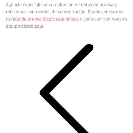
Agencia especializada en difusión de notas de prensa y
relaciones con medios de comunicación. Puedes enviarnos
tu
nota de prensa desde este enlace
o contactar con nuestro
equipo desde
aquí
.
Navegación
entre
entradas