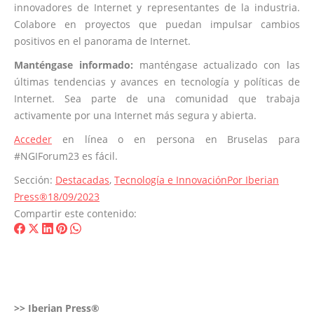
innovadores de Internet y representantes de la industria.
Colabore en proyectos que puedan impulsar cambios
positivos en el panorama de Internet.
Manténgase informado:
manténgase actualizado con las
últimas tendencias y avances en tecnología y políticas de
Internet. Sea parte de una comunidad que trabaja
activamente por una Internet más segura y abierta.
Acceder
en línea o en persona en Bruselas para
#NGIForum23 es fácil.
Sección:
Destacadas
,
Tecnología e Innovación
Por
Iberian
Press®
18/09/2023
Compartir este contenido:
Share
Share
Share
Share
Share
on
on
on
on
on
Facebook
X
LinkedIn
Pinterest
WhatsApp
>>
Iberian Press®