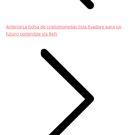
Entrada
Anterior
La bolsa de criptomonedas lista Evadore para un
anterior:
futuro sostenible vía ReFi