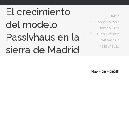
El crecimiento
Estás aquí:
Inicio
del modelo
Construcción e
Inmobiliaria
Passivhaus en la
El crecimiento
del modelo
Passivhaus…
sierra de Madrid
Nov
26
2025