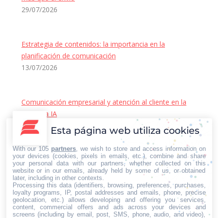
29/07/2026
Estrategia de contenidos: la importancia en la
planificación de comunicación
13/07/2026
Comunicación empresarial y atención al cliente en la
era de la IA
22/06/2026
Esta página web utiliza cookies
Contacto Iberian Press
With our 105
partners
, we wish to store and access information on
Principales vías de contacto:
your devices (cookies, pixels in emails, etc.), combine and share
your personal data with our partners, whether collected on this
E-mail:
website or in our emails, already held by some of us, or obtained
later, including in other contexts.
info@iberianpress.es
Processing this data (identifiers, browsing, preferences, purchases,
Teléfono:
loyalty programs, IP, postal addresses and emails, phone, precise
geolocation, etc.) allows developing and offering you services,
+34 911863556
content, commercial offers and ads across your devices and
Fax:
screens (including by email, post, SMS, phone, audio, and video),