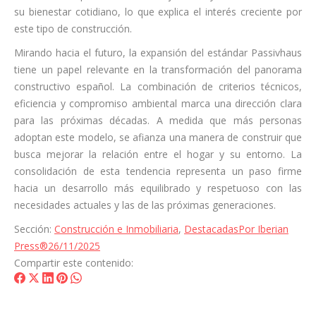
su bienestar cotidiano, lo que explica el interés creciente por
este tipo de construcción.
Mirando hacia el futuro, la expansión del estándar Passivhaus
tiene un papel relevante en la transformación del panorama
constructivo español. La combinación de criterios técnicos,
eficiencia y compromiso ambiental marca una dirección clara
para las próximas décadas. A medida que más personas
adoptan este modelo, se afianza una manera de construir que
busca mejorar la relación entre el hogar y su entorno. La
consolidación de esta tendencia representa un paso firme
hacia un desarrollo más equilibrado y respetuoso con las
necesidades actuales y las de las próximas generaciones.
Sección:
Construcción e Inmobiliaria
,
Destacadas
Por
Iberian
Press®
26/11/2025
Compartir este contenido:
Share
Share
Share
Share
Share
on
on
on
on
on
Facebook
X
LinkedIn
Pinterest
WhatsApp