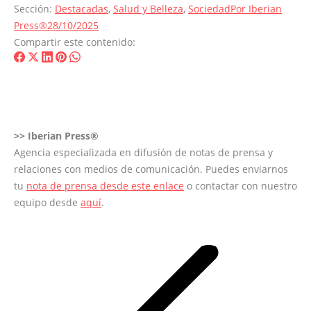
Sección:
Destacadas
,
Salud y Belleza
,
Sociedad
Por
Iberian
Press®
28/10/2025
Compartir este contenido:
Share
Share
Share
Share
Share
on
on
on
on
on
Facebook
X
LinkedIn
Pinterest
WhatsApp
>>
Iberian Press®
Agencia especializada en difusión de notas de prensa y
relaciones con medios de comunicación. Puedes enviarnos
tu
nota de prensa desde este enlace
o contactar con nuestro
equipo desde
aquí
.
Navegación
entre
entradas