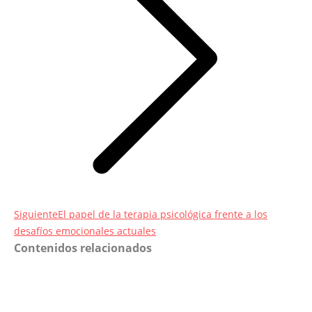
Entrada
Siguiente
El papel de la terapia psicológica frente a los
siguiente:
desafíos emocionales actuales
Contenidos relacionados