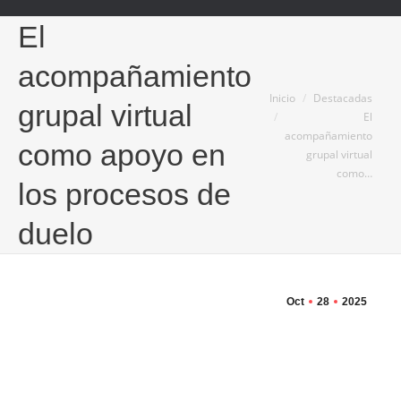
El
acompañamiento
Estás aquí:
Inicio
Destacadas
grupal virtual
El
acompañamiento
como apoyo en
grupal virtual
como…
los procesos de
duelo
Oct
28
2025