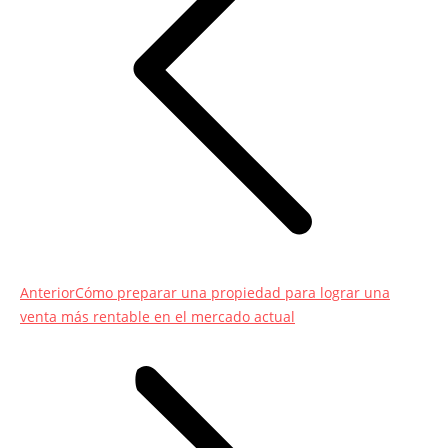
Entrada
Anterior
Cómo preparar una propiedad para lograr una
anterior:
venta más rentable en el mercado actual