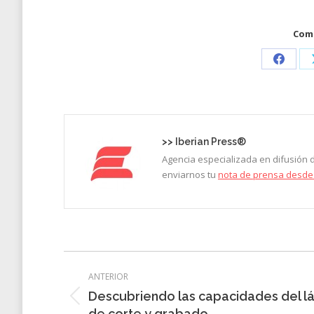
Comp
Share
on
Faceb
>>
Iberian Press®
Agencia especializada en difusión
enviarnos tu
nota de prensa desde
Navegación
ANTERIOR
entre
Descubriendo las capacidades del l
Entrada
entradas
de corte y grabado