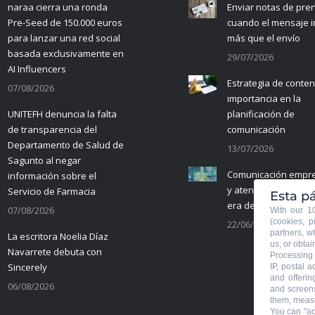
naraa cierra una ronda
Enviar notas de pre
Pre-Seed de 150.000 euros
cuando el mensaje 
para lanzar una red social
más que el envío
basada exclusivamente en
29/07/2026
AI Influencers
Estrategia de conten
07/08/2026
importancia en la
UNITEFH denuncia la falta
planificación de
de transparencia del
comunicación
Departamento de Salud de
13/07/2026
Sagunto al negar
Comunicación empre
información sobre el
y atención al cliente 
Servicio de Farmacia
Esta pá
era de la IA
07/08/2026
With our 
(cookies, p
22/06/2026
partners, w
La escritora Noelia Díaz
us, or obtai
Navarrete debuta con
Processing 
Sincerely
IP, postal 
and offerin
06/08/2026
and screens
them, measu
You can "ac