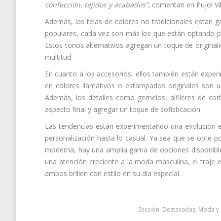
confección, tejidos y acabados”
, comentan en Pujol Vil
Además, las telas de colores no tradicionales están g
populares, cada vez son más los que están optando por
Estos tonos alternativos agregan un toque de originalid
multitud.
En cuanto a los accesorios, ellos también están expe
en colores llamativos o estampados originales son u
Además, los detalles como gemelos, alfileres de co
aspecto final y agregar un toque de sofisticación.
Las tendencias están experimentando una evolución e
personalización hasta lo casual. Ya sea que se opte po
moderna, hay una amplia gama de opciones disponibles
una atención creciente a la moda masculina, el traje 
ambos brillen con estilo en su día especial.
Sección:
Destacadas
,
Moda y