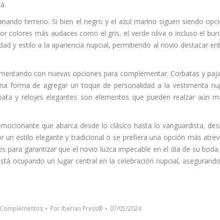
á.
anando terreno. Si bien el negro y el azul marino siguen siendo opc
 colores más audaces como el gris, el verde oliva o incluso el bur
ad y estilo a la apariencia nupcial, permitiendo al novio destacar ent
rimentando con nuevas opciones para complementar. Corbatas y paja
na forma de agregar un toque de personalidad a la vestimenta nup
rbata y relojes elegantes son elementos que pueden realzar aún m
mocionante que abarca desde lo clásico hasta lo vanguardista, des
r un estilo elegante y tradicional o se prefiera una opción más atrev
 para garantizar que el novio luzca impecable en el día de su boda
está ocupando un lugar central en la celebración nupcial, asegurand
 Complementos
Por
Iberian Press®
07/05/2024