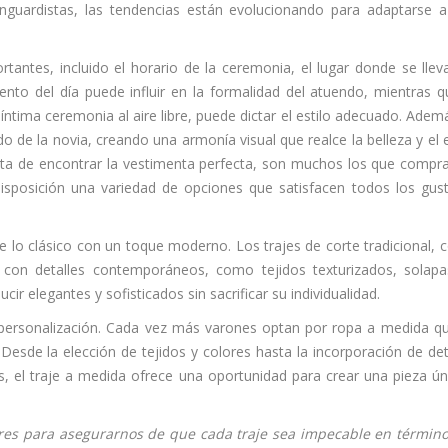
anguardistas, las tendencias están evolucionando para adaptarse 
rtantes, incluido el horario de la ceremonia, el lugar donde se llev
nto del día puede influir en la formalidad del atuendo, mientras q
ntima ceremonia al aire libre, puede dictar el estilo adecuado. Ademá
de la novia, creando una armonía visual que realce la belleza y el e
rata de encontrar la vestimenta perfecta, son muchos los que compr
disposición una variedad de opciones que satisfacen todos los gus
 lo clásico con un toque moderno. Los trajes de corte tradicional,
s con detalles contemporáneos, como tejidos texturizados, solap
ir elegantes y sofisticados sin sacrificar su individualidad.
 personalización. Cada vez más varones optan por ropa a medida q
Desde la elección de tejidos y colores hasta la incorporación de det
el traje a medida ofrece una oportunidad para crear una pieza ún
res para asegurarnos de que cada traje sea impecable en términ