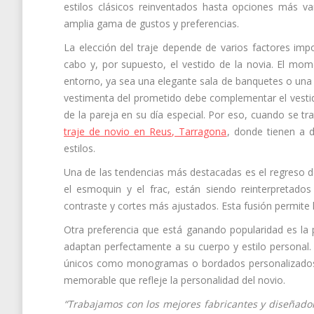
estilos clásicos reinventados hasta opciones más v
amplia gama de gustos y preferencias.
La elección del traje depende de varios factores impo
cabo y, por supuesto, el vestido de la novia. El mome
entorno, ya sea una elegante sala de banquetes o una í
vestimenta del prometido debe complementar el vestido 
de la pareja en su día especial. Por eso, cuando se t
traje de novio en Reus, Tarragona
, donde tienen a 
estilos.
Una de las tendencias más destacadas es el regreso de
el esmoquin y el frac, están siendo reinterpretado
contraste y cortes más ajustados. Esta fusión permite luc
Otra preferencia que está ganando popularidad es la
adaptan perfectamente a su cuerpo y estilo personal. 
únicos como monogramas o bordados personalizados, 
memorable que refleje la personalidad del novio.
“Trabajamos con los mejores fabricantes y diseñado