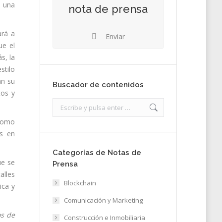
a una
nota de prensa
ará a
Enviar
ue el
s, la
stilo
an su
Buscador de contenidos
tos y
Search:
 como
as en
Categorías de Notas de
ue se
Prensa
alles
Blockchain
ica y
Comunicación y Marketing
os de
Construcción e Inmobiliaria