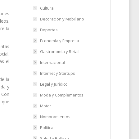
Cultura
iones
Decoración y Mobiliario
deos.
re la
Deportes
Economía y Empresa
ritas
Gastronomía y Retail
cial.
ás el
Internacional
Internet y Startups
de la
Legal y Jurídico
ida y
. Con
Moda y Complementos
o que
Motor
Nombramientos
Política
Salud y Belleza