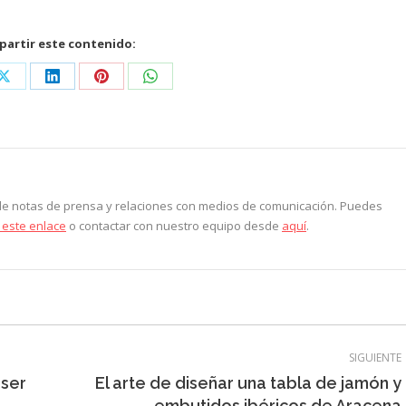
artir este contenido:
Share
Share
Share
Share
on
on
on
on
ook
X
LinkedIn
Pinterest
WhatsApp
 de notas de prensa y relaciones con medios de comunicación. Puedes
 este enlace
o contactar con nuestro equipo desde
aquí
.
SIGUIENTE
áser
El arte de diseñar una tabla de jamón y
Entrada
embutidos ibéricos de Aracena