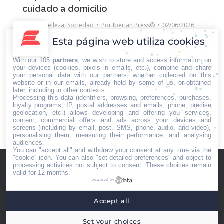
cuidado a domicilio
Salud y Belleza
,
Sociedad
Por
Iberian Press®
02/06/2026
Esta página web utiliza cookies
Alquiler Ortopedia Madrid, empresa especializada en el
alquiler de material ortopédico y sanitario a domicilio,
With our 105
partners
, we wish to store and access information on
anuncia la expansión de su servicio sin fianza a las
your devices (cookies, pixels in emails, etc.), combine and share
your personal data with our partners, whether collected on this
áreas de Toledo y Sevilla, sumándose a su ya
website or in our emails, already held by some of us, or obtained
consolidada cobertura en toda la Comunidad de
later, including in other contexts.
Processing this data (identifiers, browsing, preferences, purchases,
Madrid. El servicio, que opera bajo el modelo de
loyalty programs, IP, postal addresses and emails, phone, precise
entrega a domicilio (Service Area…
geolocation, etc.) allows developing and offering you services,
content, commercial offers and ads across your devices and
screens (including by email, post, SMS, phone, audio, and video),
personalising them, measuring their performance, and analysing
audiences.
You can "accept all" and withdraw your consent at any time via the
"cookie" icon
. You can also "set detailed preferences" and object to
processing activities not subject to consent. These choices remain
valid for 12 months.
powered by
Accept all
Menú footer
Iberian Press® - Agencia especializada en relaciones con medios de
Set your choices