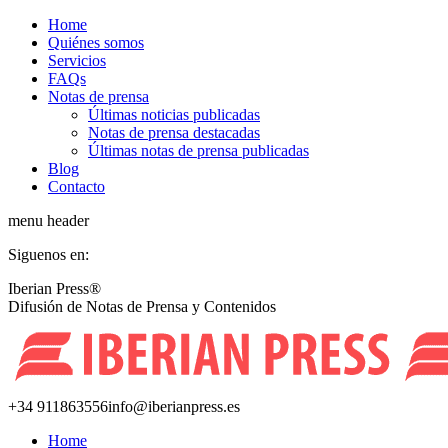
Saltar
Home
al
Quiénes somos
contenido
Servicios
FAQs
Notas de prensa
Últimas noticias publicadas
Notas de prensa destacadas
Últimas notas de prensa publicadas
Blog
Contacto
menu header
Siguenos en:
Facebook
X
YouTube
Rss
Iberian Press®
page
page
page
page
Difusión de Notas de Prensa y Contenidos
opens
opens
opens
opens
in
in
in
in
new
new
new
new
window
window
window
window
+34 911863556
info@iberianpress.es
Home