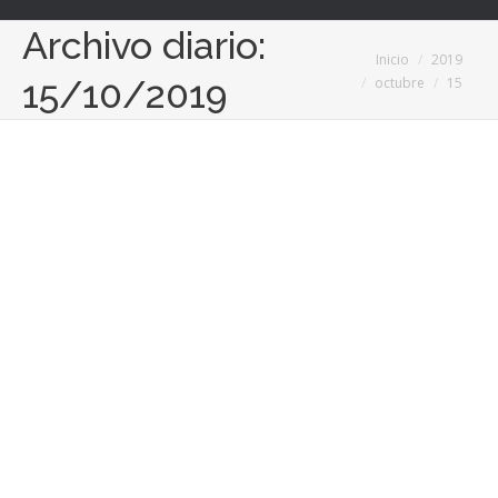
Archivo diario:
Estás aquí:
Inicio
2019
15/10/2019
octubre
15
Palbin ofrece a sus clientes un
servicio de envíos 24 horas gracias