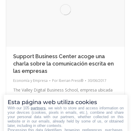
Support Business Center acoge una
charla sobre la comunicación escrita en
las empresas
Economía y Empresa
Por
Iberian Press®
30/06/2017
The Valley Digital Business School, empresa ubicada
en el business center Barcelona Support Business
Esta página web utiliza cookies
Center, ha celebrado un evento sobre comunicación
With our 105
partners
, we wish to store and access information on
escrita en las empresas, titulado “Las personas como
your devices (cookies, pixels in emails, etc.), combine and share
your personal data with our partners, whether collected on this
motor de transformación en las empresas”. Han
website or in our emails, already held by some of us, or obtained
participado representantes de las empresas Aguas de
later, including in other contexts.
Processing this data (identifiers, browsing, preferences, purchases,