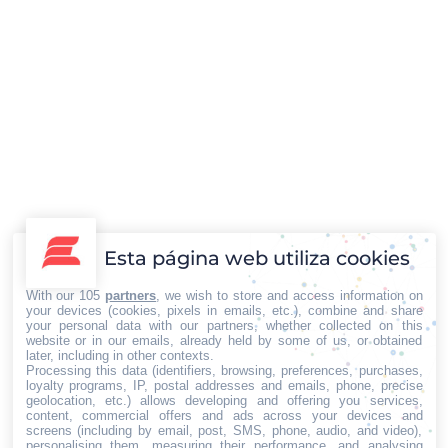
6 millones de españoles sufren algún
tipo de dolor
Destacadas
,
Economía y Empresa
,
Salud y Belleza
Esta página web utiliza cookies
Por
Iberian Press®
02/03/2017
Si hay algo que puede llegar a afectar al día a día de la
With our 105
partners
, we wish to store and access information on
your devices (cookies, pixels in emails, etc.), combine and share
mayoría de la población es el dolor. De hecho, la
your personal data with our partners, whether collected on this
mayor parte de las consultas médicas tienen que ver
website or in our emails, already held by some of us, or obtained
later, including in other contexts.
con este factor. Pero no solo queda en el ámbito de
Processing this data (identifiers, browsing, preferences, purchases,
loyalty programs, IP, postal addresses and emails, phone, precise
los problemas personales, familiares o laborales, sino
geolocation, etc.) allows developing and offering you services,
que sobrepasa ese límite…
content, commercial offers and ads across your devices and
screens (including by email, post, SMS, phone, audio, and video),
personalising them, measuring their performance, and analysing