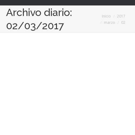
Archivo diario:
Estás aquí:
Inicio
2017
02/03/2017
marzo
02
Iván Ontañón, consultor legal en Áudea,
participará como ponente en la Jornada
de Seguridad en Entornos Cloud y
Protección de Datos de BSI