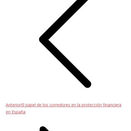
entradas
Entrada
Anterior
El papel de los corredores en la protección financiera
anterior:
en España