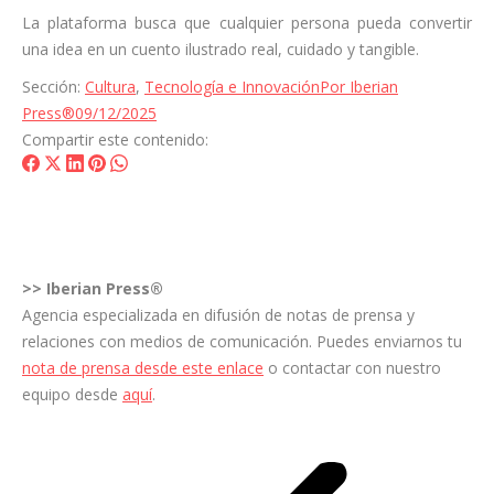
La plataforma busca que cualquier persona pueda convertir
una idea en un cuento ilustrado real, cuidado y tangible.
Sección:
Cultura
,
Tecnología e Innovación
Por
Iberian
Press®
09/12/2025
Compartir este contenido:
Share
Share
Share
Share
Share
on
on
on
on
on
Facebook
X
LinkedIn
Pinterest
WhatsApp
>>
Iberian Press®
Agencia especializada en difusión de notas de prensa y
relaciones con medios de comunicación. Puedes enviarnos tu
nota de prensa desde este enlace
o contactar con nuestro
equipo desde
aquí
.
Navegación
entre