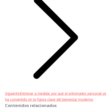
Entrada
Siguiente
Entrenar a medida: por qué el entrenador personal se
siguiente:
ha convertido en la figura clave del bienestar moderno
Contenidos relacionados