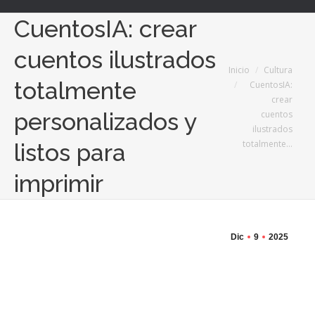
CuentosIA: crear
cuentos ilustrados
Estás aquí:
Inicio
Cultura
totalmente
CuentosIA:
crear
personalizados y
cuentos
ilustrados
totalmente…
listos para
imprimir
Dic
9
2025