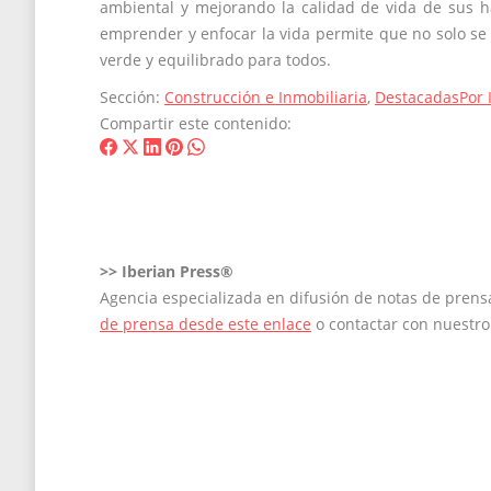
ambiental y mejorando la calidad de vida de sus h
emprender y enfocar la vida permite que no solo se 
verde y equilibrado para todos.
Sección:
Construcción e Inmobiliaria
,
Destacadas
Por
Compartir este contenido:
Share
Share
Share
Share
Share
on
on
on
on
on
Facebook
X
LinkedIn
Pinterest
WhatsApp
>>
Iberian Press®
Agencia especializada en difusión de notas de pren
de prensa desde este enlace
o contactar con nuestr
Navegación
entre
entradas