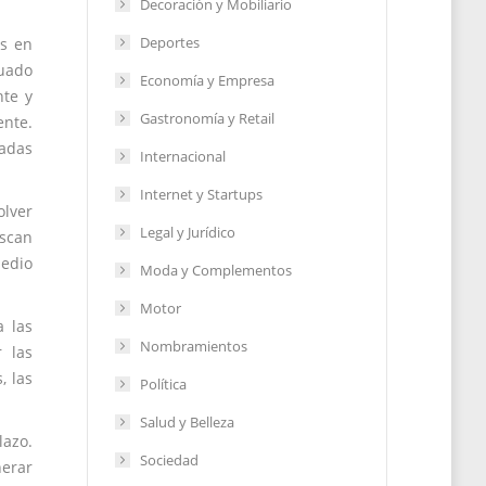
Decoración y Mobiliario
Deportes
os en
cuado
Economía y Empresa
nte y
Gastronomía y Retail
ente.
zadas
Internacional
Internet y Startups
olver
Legal y Jurídico
uscan
medio
Moda y Complementos
Motor
a las
Nombramientos
r las
, las
Política
Salud y Belleza
lazo.
Sociedad
nerar