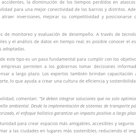
 accidentes, la disminución de los tiempos perdidos en atascos
ilidad para una mejor conectividad de los barrios y distritos. Ad
traer inversiones, mejorar su competitividad y posicionarse 
as de monitoreo y evaluación de desempeño. A través de tecnol
les y el análisis de datos en tiempo real, es posible conocer el e
as adoptadas.
 de este tipo es un paso fundamental para cumplir con los objetiv
s empresas permiten a los gobiernos tomar decisiones informa
ensar a largo plazo. Los expertos también brindan capacitación 
rte, lo que ayuda a crear una cultura de eficiencia y sostenibilid
ovilidad, comentan:
“Se deben integrar soluciones que no solo optimiz
huella ambiental. Desde la implementación de sistemas de transporte pú
izado, el enfoque holístico garantiza un impacto positivo a largo plaz
rtunidad para crear espacios más amigables, accesibles y seguros
rmar a las ciudades en lugares más sostenibles, reduciendo el im