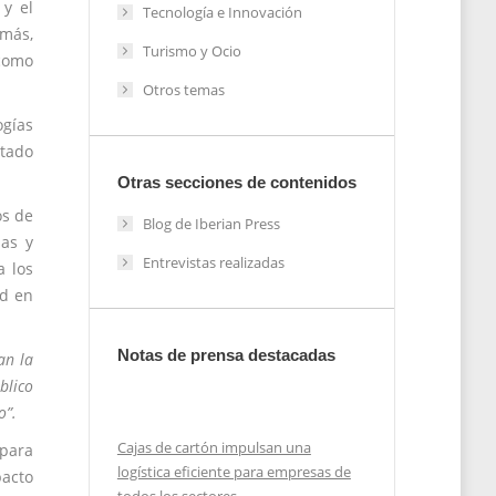
 y el
Tecnología e Innovación
emás,
Turismo y Ocio
como
Otros temas
ogías
stado
Otras secciones de contenidos
os de
Blog de Iberian Press
das y
Entrevistas realizadas
a los
ad en
Notas de prensa destacadas
an la
blico
o”.
Cajas de cartón impulsan una
 para
logística eficiente para empresas de
pacto