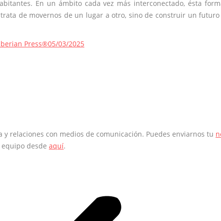
abitantes. En un ámbito cada vez más interconectado, ésta for
trata de movernos de un lugar a otro, sino de construir un futur
Iberian Press®
05/03/2025
sa y relaciones con medios de comunicación. Puedes enviarnos tu
n
o equipo desde
aquí
.