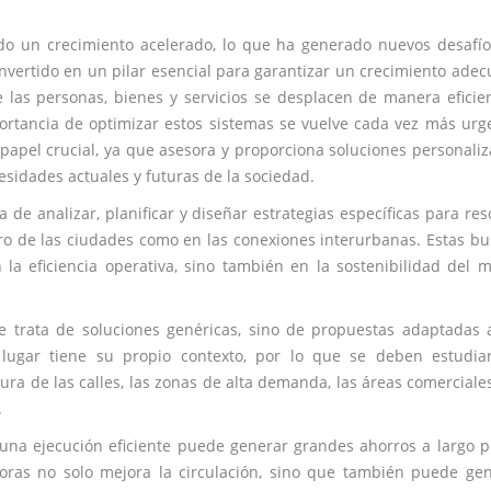
do un crecimiento acelerado, lo que ha generado nuevos desafí
onvertido en un pilar esencial para garantizar un crecimiento ade
 las personas, bienes y servicios se desplacen de manera eficie
portancia de optimizar estos sistemas se vuelve cada vez más urg
 papel crucial, ya que asesora y proporciona soluciones personali
esidades actuales y futuras de la sociedad.
 de analizar, planificar y diseñar estrategias específicas para res
tro de las ciudades como en las conexiones interurbanas. Estas b
la eficiencia operativa, sino también en la sostenibilidad del 
 trata de soluciones genéricas, sino de propuestas adaptadas 
a lugar tiene su propio contexto, por lo que se deben estudia
ura de las calles, las zonas de alta demanda, las áreas comerciales
.
 una ejecución eficiente puede generar grandes ahorros a largo p
doras no solo mejora la circulación, sino que también puede ge