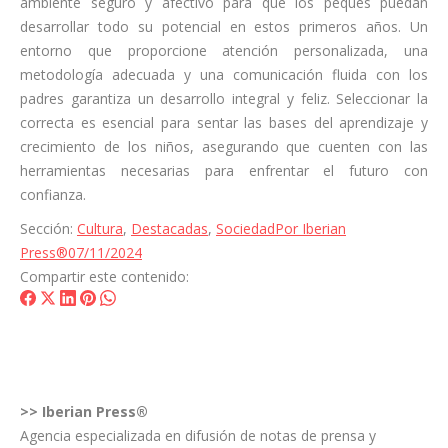
ambiente seguro y afectivo para que los peques puedan
desarrollar todo su potencial en estos primeros años. Un
entorno que proporcione atención personalizada, una
metodología adecuada y una comunicación fluida con los
padres garantiza un desarrollo integral y feliz. Seleccionar la
correcta es esencial para sentar las bases del aprendizaje y
crecimiento de los niños, asegurando que cuenten con las
herramientas necesarias para enfrentar el futuro con
confianza.
Sección:
Cultura
,
Destacadas
,
Sociedad
Por
Iberian
Press®
07/11/2024
Compartir este contenido:
Share
Share
Share
Share
Share
on
on
on
on
on
Facebook
X
LinkedIn
Pinterest
WhatsApp
>>
Iberian Press®
Agencia especializada en difusión de notas de prensa y