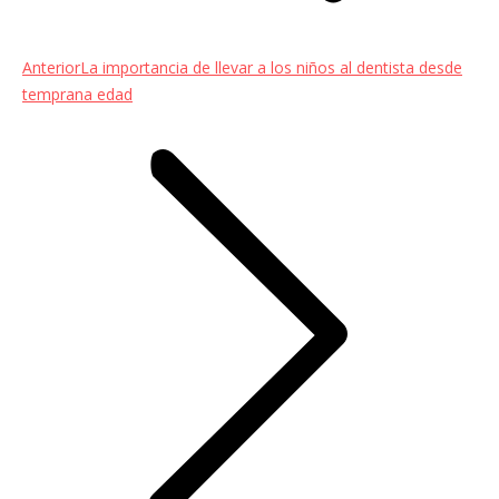
Entrada
Anterior
La importancia de llevar a los niños al dentista desde
anterior:
temprana edad