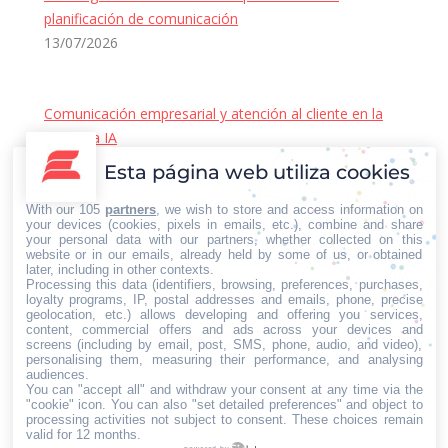
planificación de comunicación
13/07/2026
Comunicación empresarial y atención al cliente en la
era de la IA
22/06/2026
Esta página web utiliza cookies
Contacto Iberian Press
With our 105
partners
, we wish to store and access information on
Principales vías de contacto:
your devices (cookies, pixels in emails, etc.), combine and share
your personal data with our partners, whether collected on this
E-mail:
website or in our emails, already held by some of us, or obtained
later, including in other contexts.
info@iberianpress.es
Processing this data (identifiers, browsing, preferences, purchases,
Teléfono:
loyalty programs, IP, postal addresses and emails, phone, precise
geolocation, etc.) allows developing and offering you services,
+34 911863556
content, commercial offers and ads across your devices and
Fax:
screens (including by email, post, SMS, phone, audio, and video),
personalising them, measuring their performance, and analysing
+34 911863556
audiences.
You can "accept all" and withdraw your consent at any time via the
Encuéntranos en:
Facebook
X
YouTube
Rss
"cookie" icon
. You can also "set detailed preferences" and object to
processing activities not subject to consent. These choices remain
page
page
page
page
valid for 12 months.