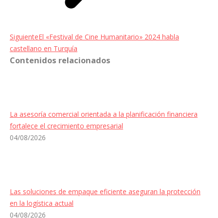
Entrada
Siguiente
El «Festival de Cine Humanitario» 2024 habla
siguiente:
castellano en Turquía
Contenidos relacionados
La asesoría comercial orientada a la planificación financiera
fortalece el crecimiento empresarial
04/08/2026
Las soluciones de empaque eficiente aseguran la protección
en la logística actual
04/08/2026