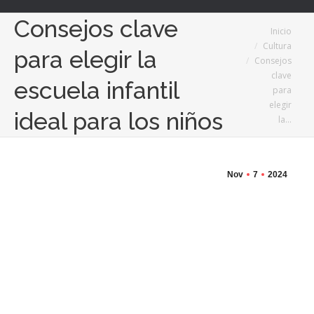
Consejos clave
Estás aquí:
Inicio
Cultura
para elegir la
Consejos
clave
escuela infantil
para
elegir
ideal para los niños
la…
Nov
7
2024