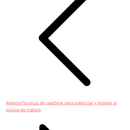
entradas
Entrada
Anterior
Técnicas de coaching para potenciar y motivar al
anterior:
equipo de trabajo