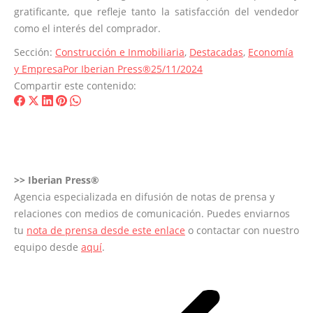
gratificante, que refleje tanto la satisfacción del vendedor
como el interés del comprador.
Sección:
Construcción e Inmobiliaria
,
Destacadas
,
Economía
y Empresa
Por
Iberian Press®
25/11/2024
Compartir este contenido:
Share
Share
Share
Share
Share
on
on
on
on
on
Facebook
X
LinkedIn
Pinterest
WhatsApp
>>
Iberian Press®
Agencia especializada en difusión de notas de prensa y
relaciones con medios de comunicación. Puedes enviarnos
tu
nota de prensa desde este enlace
o contactar con nuestro
equipo desde
aquí
.
Navegación
entre