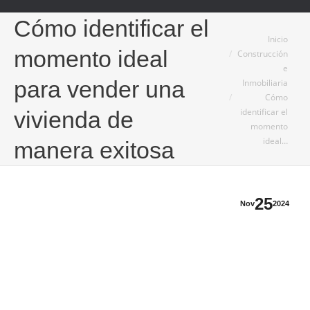
Cómo identificar el
Estás aquí:
Inicio
momento ideal
Construcción
e
para vender una
Inmobiliaria
Cómo
identificar el
vivienda de
momento
ideal…
manera exitosa
25
Nov
2024