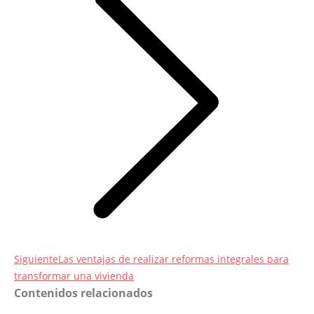
Entrada
Siguiente
Las ventajas de realizar reformas integrales para
siguiente:
transformar una vivienda
Contenidos relacionados