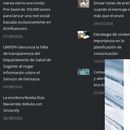
naraa cierra una ronda
Enviar notas de pre
Pre-Seed de 150.000 euros
cuando el mensaje 
para lanzar una red social
más que el envío
basada exclusivamente en
29/07/2026
AI Influencers
Estrategia de conten
07/08/2026
importancia en la
UNITEFH denuncia la falta
planificación de
de transparencia del
comunicación
Departamento de Salud de
13/07/2026
Sagunto al negar
Comunicación empre
información sobre el
y atención al cliente 
Servicio de Farmacia
era de la IA
07/08/2026
22/06/2026
La escritora Noelia Díaz
Navarrete debuta con
Sincerely
06/08/2026