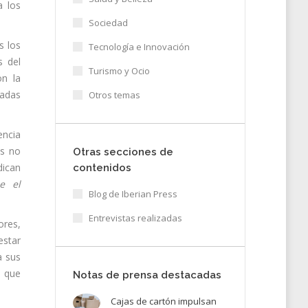
a los
Sociedad
s los
Tecnología e Innovación
s del
Turismo y Ocio
on la
madas
Otros temas
encia
os no
Otras secciones de
dican
contenidos
e el
Blog de Iberian Press
Entrevistas realizadas
ores,
estar
a sus
s que
Notas de prensa destacadas
Cajas de cartón impulsan