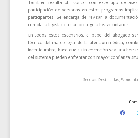
También resulta útil contar con este tipo de ase
participación de personas en estos programas implica
participantes. Se encarga de revisar la documentac
cumpla la legislación que protege a los voluntarios.
En todos estos escenarios, el papel del abogado san
técnico del marco legal de la atención médica, co
incertidumbre, hace que su intervención sea una herram
del sistema pueden enfrentar con mayor confianza situa
Sección:
Destacadas
,
Economía
Comp
Share
on
Faceb