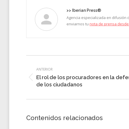
>>
Iberian Press®
Agencia especializada en difusión
enviarnos tu
nota de prensa desde
Navegación
entre
ANTERIOR
El rol de los procuradores en la def
entradas
Entrada
de los ciudadanos
anterior:
Contenidos relacionados