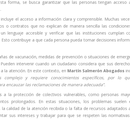
 esta forma, se busca garantizar que las personas tengan acceso 
.
incluye el acceso a información clara y comprensible. Muchas vece
s o contratos que no explican de manera sencilla las condicione
 un lenguaje accesible y verificar que las instituciones cumplan c
s. Esto contribuye a que cada persona pueda tomar decisiones infor
añas de vacunación, medidas de prevención o situaciones de emerg
l. Pueden intervenir cuando un ciudadano considera que sus derech
a la atención. En este contexto, en
Martín Salmerón Abogados
in
s complejo y requiere conocimientos específicos, por lo qu
ra encauzar las reclamaciones de manera adecuada”.
s a la protección de colectivos vulnerables, como personas may
ntos prolongados. En estas situaciones, los problemas suelen 
a calidad de la atención recibida o la falta de recursos adaptados 
ntar sus intereses y trabajar para que se respeten las normativa