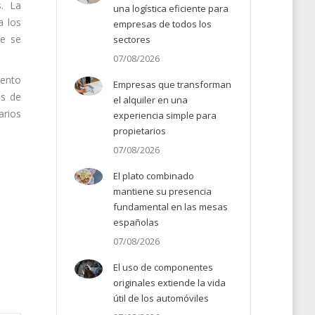
s. La
una logística eficiente para
a los
empresas de todos los
ue se
sectores
07/08/2026
iento
Empresas que transforman
os de
el alquiler en una
arios
experiencia simple para
propietarios
07/08/2026
El plato combinado
mantiene su presencia
fundamental en las mesas
españolas
07/08/2026
El uso de componentes
originales extiende la vida
útil de los automóviles