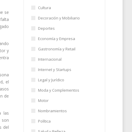
Cultura
ue se
Decoración y Mobiliario
falta
ogado
Deportes
Economía y Empresa
uando
Gastronomía y Retail
tor y
entra
Internacional
Internet y Startups
rsona
Legal y Jurídico
d, el
casos
Moda y Complementos
ón de
Motor
Nombramientos
a las
s son
Política
s del
Salud y Belleza