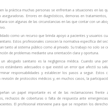
en la práctica muchas personas se enfrentan a situaciones en las q
o aseguradoras. Errores en diagnósticos, demoras en tratamientos, 
itaria son algunas de las circunstancias en las que contar con un ab
ivo.
idado como un recurso que brinda apoyo a pacientes y usuarios c
nitario. Estos profesionales conocen la normativa específica del sec
an tanto al sistema público como al privado. Su trabajo no solo se c
vención de problemas mediante una orientación clara y oportuna.
 un abogado sanitario es la negligencia médica. Cuando una pe
los estándares adecuados o que existió un error que afectó su salu
minar responsabilidades y establecer los pasos a seguir. Estos 
 la revisión de protocolos médicos y, en muchos casos, la participaci
peñan un papel importante es el de las reclamaciones frente 
os, rechazos de coberturas o falta de respuesta ante emergencia
ientes. El profesional interviene para que se respeten los derecho