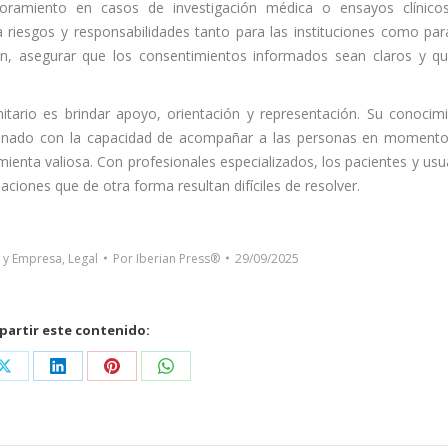
soramiento en casos de investigación médica o ensayos clínico
 riesgos y responsabilidades tanto para las instituciones como par
ión, asegurar que los consentimientos informados sean claros y q
itario es brindar apoyo, orientación y representación. Su conocim
mbinado con la capacidad de acompañar a las personas en moment
ienta valiosa. Con profesionales especializados, los pacientes y usu
ciones que de otra forma resultan difíciles de resolver.
 y Empresa
,
Legal
Por
Iberian Press®
29/09/2025
artir este contenido:
Share
Share
Share
Share
on
on
on
on
ook
X
LinkedIn
Pinterest
WhatsApp