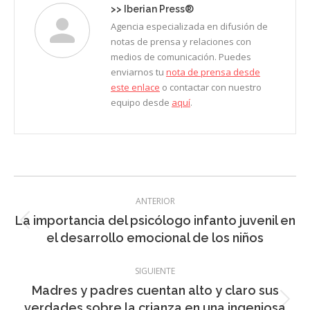
>>
Iberian Press®
Agencia especializada en difusión de
notas de prensa y relaciones con
medios de comunicación. Puedes
enviarnos tu
nota de prensa desde
este enlace
o contactar con nuestro
equipo desde
aquí
.
Navegación
ANTERIOR
entre
La importancia del psicólogo infanto juvenil en
Entrada
entradas
el desarrollo emocional de los niños
anterior:
SIGUIENTE
Madres y padres cuentan alto y claro sus
Entrada
verdades sobre la crianza en una ingeniosa