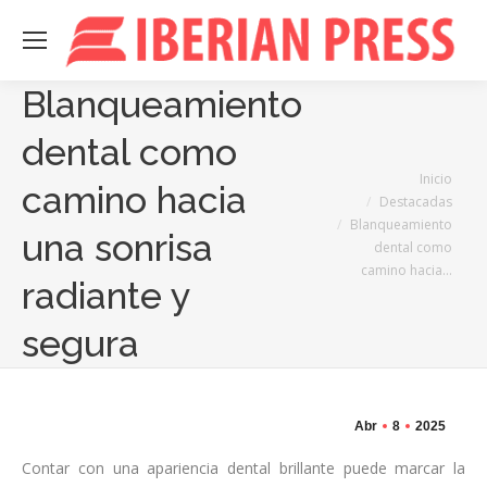
Blanqueamiento
dental como
Estás aquí:
Inicio
camino hacia
Destacadas
Blanqueamiento
una sonrisa
dental como
camino hacia…
radiante y
segura
Abr
8
2025
Contar con una apariencia dental brillante puede marcar la