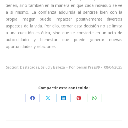
tienen, sino también en la manera en que cada individuo se ve
a sí mismo. La confianza adquirida al sentirse bien con la
propia imagen puede impactar positivamente diversos
aspectos de la vida. Por ello, tomar esta decisión no se limita
a una cuestión estética, sino que se convierte en un acto de
autocuidado y bienestar que puede generar nuevas
oportunidades y relaciones.
Sección:
Destacadas
,
Salud y Belleza
Por
Iberian Press®
08/04/2025
Compartir este contenido:
Share
Share
Share
Share
Share
on
on
on
on
on
Facebook
X
LinkedIn
Pinterest
WhatsApp