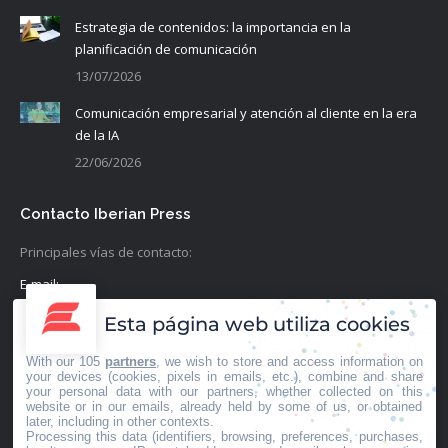
Estrategia de contenidos: la importancia en la
planificación de comunicación
13/07/2026
Comunicación empresarial y atención al cliente en la era
de la IA
22/06/2026
Contacto Iberian Press
Principales vías de contacto:
E-mail:
info@iberianpress.es
Esta página web utiliza cookies
Teléfono:
With our 105
partners
, we wish to store and access information on
+34 911863556
your devices (cookies, pixels in emails, etc.), combine and share
your personal data with our partners, whether collected on this
website or in our emails, already held by some of us, or obtained
Fax:
later, including in other contexts.
Processing this data (identifiers, browsing, preferences, purchases,
+34 911863556