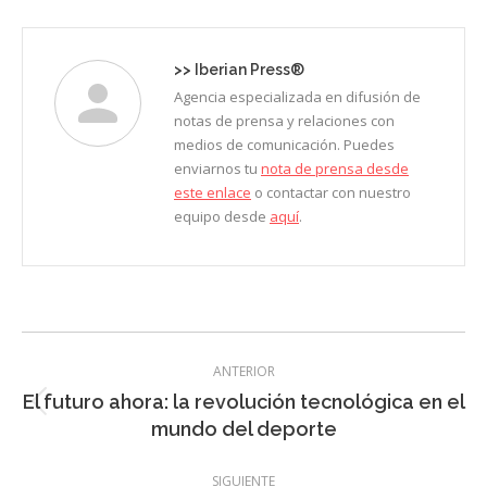
Facebook
X
LinkedIn
Pinterest
WhatsApp
>>
Iberian Press®
Agencia especializada en difusión de
notas de prensa y relaciones con
medios de comunicación. Puedes
enviarnos tu
nota de prensa desde
este enlace
o contactar con nuestro
equipo desde
aquí
.
Navegación
ANTERIOR
entre
El futuro ahora: la revolución tecnológica en el
Entrada
entradas
mundo del deporte
anterior:
SIGUIENTE