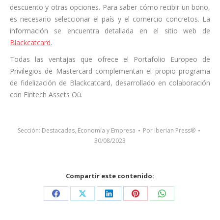
descuento y otras opciones. Para saber cómo recibir un bono,
es necesario seleccionar el país y el comercio concretos. La
información se encuentra detallada en el sitio web de
Blackcatcard
.
Todas las ventajas que ofrece el Portafolio Europeo de
Privilegios de Mastercard complementan el propio programa
de fidelización de Blackcatcard, desarrollado en colaboración
con Fintech Assets Oü.
Sección:
Destacadas
,
Economía y Empresa
Por
Iberian Press®
30/08/2023
Compartir este contenido:
Share
Share
Share
Share
Share
on
on
on
on
on