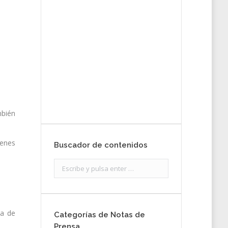
tu nota de
prensa
Enviar
mbién
venes
Buscador de contenidos
Search:
ma de
Categorías de Notas de
Prensa