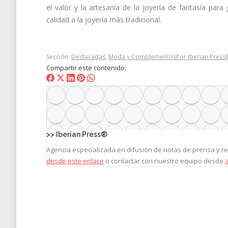
el valor y la artesanía de la joyería de fantasía par
calidad a la joyería más tradicional.
Sección:
Destacadas
,
Moda y Complementos
Por
Iberian Press
Compartir este contenido:
Share
Share
Share
Share
Share
on
on
on
on
on
Facebook
X
LinkedIn
Pinterest
WhatsApp
>>
Iberian Press®
Agencia especializada en difusión de notas de prensa y 
desde este enlace
o contactar con nuestro equipo desde
Navegación
entre
entradas