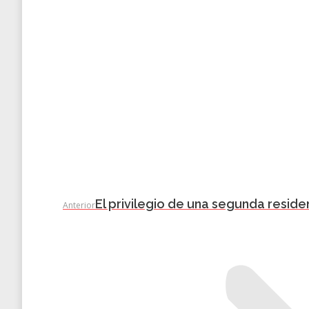
Entrada
El privilegio de una segunda reside
Anterior
anterior: