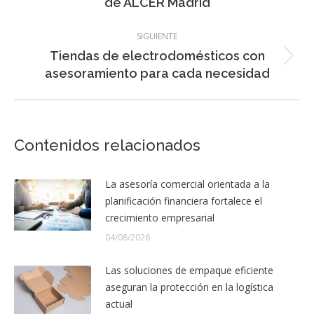
entradas
de ALCER Madrid
anterior:
SIGUIENTE
Tiendas de electrodomésticos con
Entrada
asesoramiento para cada necesidad
siguiente:
Contenidos relacionados
La asesoría comercial orientada a la
planificación financiera fortalece el
crecimiento empresarial
04/08/2026
Las soluciones de empaque eficiente
aseguran la protección en la logística
actual