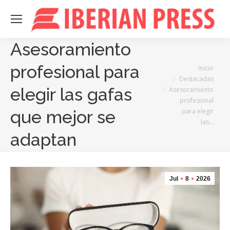
Asesoramiento
profesional para
Estás aquí:
Inicio
Destacadas
elegir las gafas
Asesoramiento
profesional
para elegir
que mejor se
las…
adaptan
Jul
8
2026