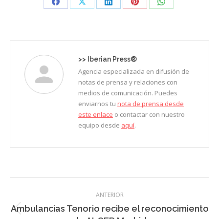
Share
Share
Share
Share
Share
on
on
on
on
on
Facebook
X
LinkedIn
Pinterest
WhatsApp
>>
Iberian Press®
Agencia especializada en difusión de
notas de prensa y relaciones con
medios de comunicación. Puedes
enviarnos tu
nota de prensa desde
este enlace
o contactar con nuestro
equipo desde
aquí
.
Navegación
ANTERIOR
entre
Ambulancias Tenorio recibe el reconocimiento
Entrada