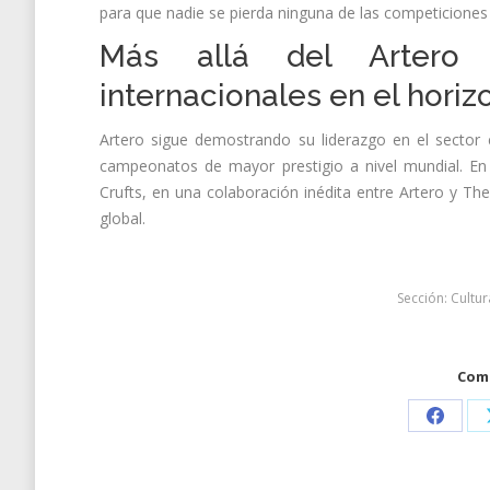
para que nadie se pierda ninguna de las competiciones n
Más allá del Artero 
internacionales en el horiz
Artero sigue demostrando su liderazgo en el sector 
campeonatos de mayor prestigio a nivel mundial. E
Crufts, en una colaboración inédita entre Artero y T
global.
Sección:
Cultur
Comp
Share
on