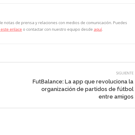
ook
X
LinkedIn
Pinterest
WhatsApp
 de notas de prensa y relaciones con medios de comunicación. Puedes
 este enlace
o contactar con nuestro equipo desde
aquí
.
SIGUIENTE
FutBalance: La app que revoluciona la
Entrada
organización de partidos de fútbol
siguiente:
entre amigos