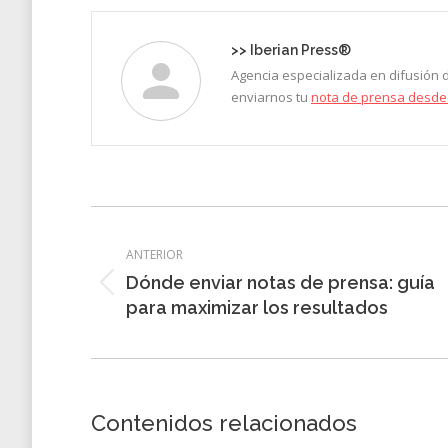
Faceb
>>
Iberian Press®
Agencia especializada en difusión
enviarnos tu
nota de prensa desde
Navegación
entre
ANTERIOR
Dónde enviar notas de prensa: guía
entradas
Entrada
para maximizar los resultados
anterior:
Contenidos relacionados