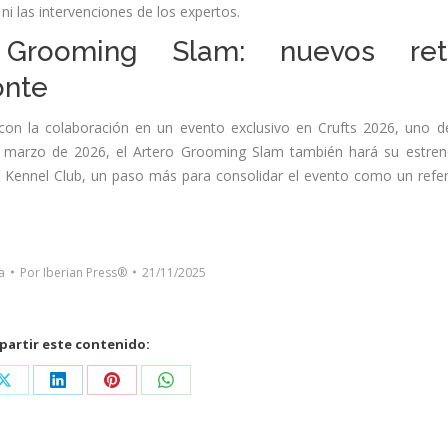
i las intervenciones de los expertos.
Grooming Slam: nuevos ret
onte
con la colaboración en un evento exclusivo en Crufts 2026, uno d
n marzo de 2026, el Artero Grooming Slam también hará su estre
he Kennel Club, un paso más para consolidar el evento como un refe
a
Por
Iberian Press®
21/11/2025
artir este contenido:
Share
Share
Share
Share
on
on
on
on