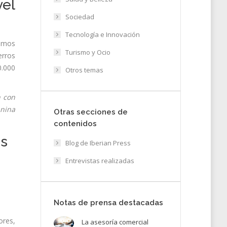
vel
Sociedad
Tecnología e Innovación
timos
Turismo y Ocio
erros
0.000
Otros temas
n con
anina
Otras secciones de
contenidos
os
Blog de Iberian Press
Entrevistas realizadas
Notas de prensa destacadas
ores,
La asesoría comercial