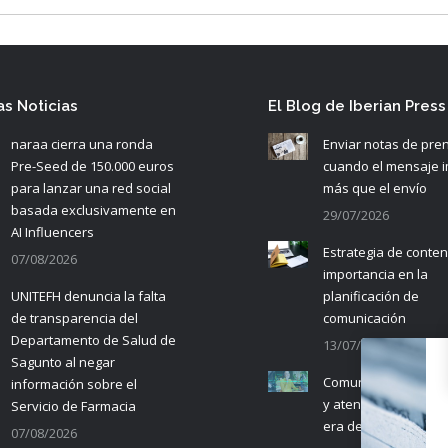
as Noticias
El Blog de Iberian Press
naraa cierra una ronda
Enviar notas de pre
Pre-Seed de 150.000 euros
cuando el mensaje 
para lanzar una red social
más que el envío
basada exclusivamente en
29/07/2026
AI Influencers
Estrategia de conten
07/08/2026
importancia en la
UNITEFH denuncia la falta
planificación de
de transparencia del
comunicación
Departamento de Salud de
13/07/2026
Sagunto al negar
Comunicación empre
información sobre el
y atención al cliente 
Servicio de Farmacia
era de la IA
07/08/2026