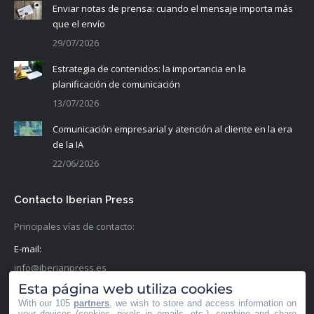
Enviar notas de prensa: cuando el mensaje importa más
que el envío
29/07/2026
Estrategia de contenidos: la importancia en la
planificación de comunicación
13/07/2026
Comunicación empresarial y atención al cliente en la era
de la IA
22/06/2026
Contacto Iberian Press
Principales vías de contacto:
E-mail:
info@iberianpress.es
Esta página web utiliza cookies
Teléfono:
With our 105
partners
, we wish to store and access information on
+34 911863556
your devices (cookies, pixels in emails, etc.), combine and share