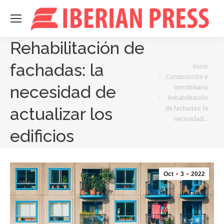
Rehabilitación de
fachadas: la
Estás aquí:
Inicio
Construcción e
necesidad de
Inmobiliaria
Rehabilitación
de fachadas: la
actualizar los
necesidad…
edificios
Oct
3
2022