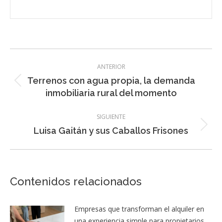
Navegación
ANTERIOR
entre
Terrenos con agua propia, la demanda
Entrada
entradas
inmobiliaria rural del momento
anterior:
SIGUIENTE
Entrada
Luisa Gaitán y sus Caballos Frisones
siguiente:
Contenidos relacionados
Empresas que transforman el alquiler en
una experiencia simple para propietarios