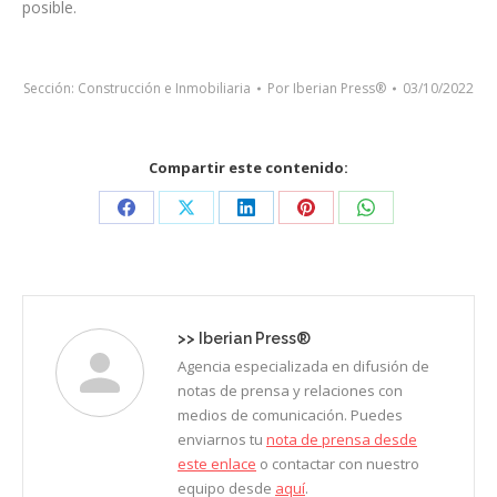
posible.
Sección:
Construcción e Inmobiliaria
Por
Iberian Press®
03/10/2022
Compartir este contenido:
Share
Share
Share
Share
Share
on
on
on
on
on
Facebook
X
LinkedIn
Pinterest
WhatsApp
>>
Iberian Press®
Agencia especializada en difusión de
notas de prensa y relaciones con
medios de comunicación. Puedes
enviarnos tu
nota de prensa desde
este enlace
o contactar con nuestro
equipo desde
aquí
.