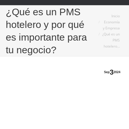
¿Qué es un PMS
Estás aquí:
Inicio
hotelero y por qué
Economía
y Empresa
¿Qué es un
es importante para
PMS
hotelero…
tu negocio?
3
Sep
2024