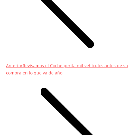
Entrada
Anterior
Revisamos el Coche perita mil vehículos antes de su
anterior:
compra en lo que va de año