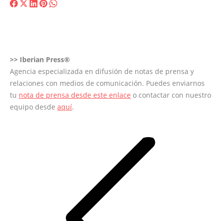
Share
Share
Share
Share
Share
on
on
on
on
on
Facebook
X
LinkedIn
Pinterest
WhatsApp
>>
Iberian Press®
Agencia especializada en difusión de notas de prensa y
relaciones con medios de comunicación. Puedes enviarnos
tu
nota de prensa desde este enlace
o contactar con nuestro
equipo desde
aquí
.
Navegación
entre
entradas