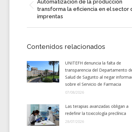
Automatización de la producción
entradas
Entrada
transforma la eficiencia en el sector
anterior:
imprentas
Contenidos relacionados
UNITEFH denuncia la falta de
transparencia del Departamento d
Salud de Sagunto al negar informa
sobre el Servicio de Farmacia
07/08/2026
Las terapias avanzadas obligan a
redefinir la toxicología preclínica
28/07/2026