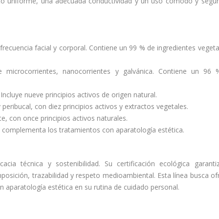
ento uniforme, una adecuada conductividad y un uso cómodo y segu
recuencia facial y corporal. Contiene un 99 % de ingredientes vegeta
de microcorrientes, nanocorrientes y galvánica. Contiene un 96
ncluye nueve principios activos de origen natural.
eribucal, con diez principios activos y extractos vegetales.
te, con once principios activos naturales.
complementa los tratamientos con aparatología estética.
ia técnica y sostenibilidad. Su certificación ecológica garanti
osición, trazabilidad y respeto medioambiental. Esta línea busca of
n aparatología estética en su rutina de cuidado personal.