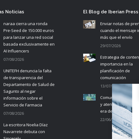
as Noticias
El Blog de Iberian Press
naraa cierra una ronda
Enviar notas de pre
Pre-Seed de 150.000 euros
cuando el mensaje 
para lanzar una red social
más que el envío
basada exclusivamente en
29/07/2026
AI Influencers
Estrategia de conten
07/08/2026
importancia en la
UNITEFH denuncia la falta
planificación de
de transparencia del
comunicación
Departamento de Salud de
13/07/2026
Sagunto al negar
Comunicación empre
información sobre el
y atención al cliente 
Servicio de Farmacia
era de la IA
07/08/2026
22/06/2026
La escritora Noelia Díaz
Navarrete debuta con
Sincerely