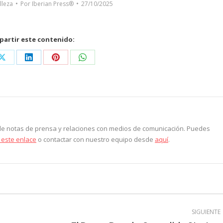
lleza
Por
Iberian Press®
27/10/2025
artir este contenido:
Share
Share
Share
Share
on
on
on
on
ook
X
LinkedIn
Pinterest
WhatsApp
 de notas de prensa y relaciones con medios de comunicación. Puedes
 este enlace
o contactar con nuestro equipo desde
aquí
.
SIGUIENTE