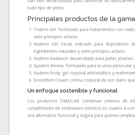
han sido desarrolladas para favorecer un deslizami
todo tipo de pieles.
Principales productos de la gama
Tridemi Gel: formulado para tratamientos con radiof
siete principios activos.
Nudemi Gel Facial: indicado para dispositivos 
ingredientes naturales y siete principios activos.
Nudemi Radiance: desarrollado para pieles jóvenes. I
Sparkmi Renew: formulado para la zona periocular y p
Nudemi Body: gel corporal anticelulítico y reafirman
Smoöthmi Cream: crema corporal de uso diario que 
Un enfoque sostenible y funcional
Los productos OMAÏLAB combinan criterios de eficac
cumplimiento de estándares estrictos en cuanto a comp
una alternativa funcional y segura para quienes emplea