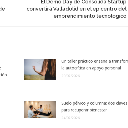
El Demo Day de Consolida Startup
Entrada
 de
convertirá Valladolid en el epicentro del
siguiente:
emprendimiento tecnológico
Un taller práctico enseña a transfo
e
la autocrítica en apoyo personal
ción
29/07/2026
Suelo pélvico y columna: dos claves
para recuperar bienestar
24/07/2026