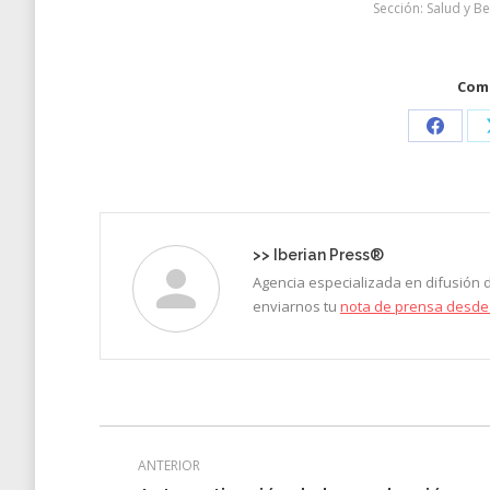
Sección:
Salud y Be
Comp
Share
on
Faceb
>>
Iberian Press®
Agencia especializada en difusión
enviarnos tu
nota de prensa desde
Navegación
ANTERIOR
entre