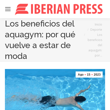
Los beneficios del
Estás aquí:
Inicio
Deporte
aquagym: por qué
Los
beneficios
vuelve a estar de
del
aquagym:
moda
por…
Ago
15
2023