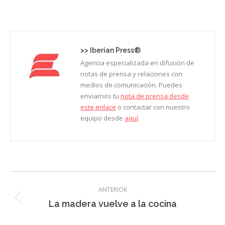
on
on
on
on
on
Facebook
X
LinkedIn
Pinterest
WhatsApp
>>
Iberian Press®
Agencia especializada en difusión de
notas de prensa y relaciones con
medios de comunicación. Puedes
enviarnos tu
nota de prensa desde
este enlace
o contactar con nuestro
equipo desde
aquí
.
Navegación
ANTERIOR
entre
Entrada
La madera vuelve a la cocina
entradas
anterior: