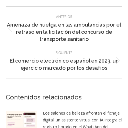
Navegación
ANTERIOR
entre
Amenaza de huelga en las ambulancias por el
entradas
Entrada
retraso en la licitación del concurso de
anterior:
transporte sanitario
SIGUIENTE
El comercio electrónico español en 2023, un
Entrada
ejercicio marcado por los desafíos
siguiente:
Contenidos relacionados
Los salones de belleza afrontan el fichaje
digital: un asistente virtual con IA integra el
registro horario en el WhatsApp del