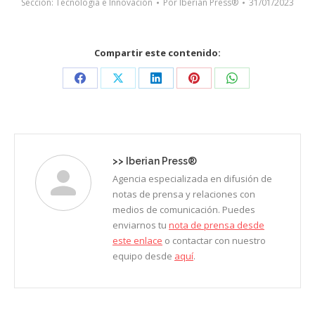
Sección:
Tecnología e Innovación
Por
Iberian Press®
31/01/2023
Compartir este contenido:
Share
Share
Share
Share
Share
on
on
on
on
on
Facebook
X
LinkedIn
Pinterest
WhatsApp
>>
Iberian Press®
Agencia especializada en difusión de
notas de prensa y relaciones con
medios de comunicación. Puedes
enviarnos tu
nota de prensa desde
este enlace
o contactar con nuestro
equipo desde
aquí
.