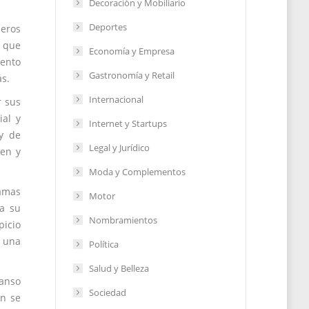
Decoración y Mobiliario
Deportes
meros
o que
Economía y Empresa
iento
Gastronomía y Retail
ás.
Internacional
r sus
ial y
Internet y Startups
y de
Legal y Jurídico
ten y
Moda y Complementos
ramas
Motor
ra su
Nombramientos
picio
a una
Política
Salud y Belleza
canso
Sociedad
én se