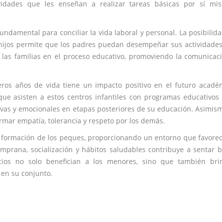
idades que les enseñan a realizar tareas básicas por sí mis
ndamental para conciliar la vida laboral y personal. La posibilid
 hijos permite que los padres puedan desempeñar sus actividade
 las familias en el proceso educativo, promoviendo la comunicac
ros años de vida tiene un impacto positivo en el futuro acadé
ue asisten a estos centros infantiles con programas educativos
vas y emocionales en etapas posteriores de su educación. Asimism
rmar empatía, tolerancia y respeto por los demás.
 formación de los peques, proporcionando un entorno que favore
emprana, socialización y hábitos saludables contribuye a sentar 
cios no solo benefician a los menores, sino que también bri
 en su conjunto.