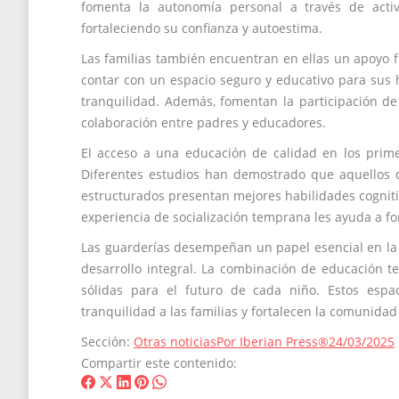
fomenta la autonomía personal a través de activ
fortaleciendo su confianza y autoestima.
Las familias también encuentran en ellas un apoyo fu
contar con un espacio seguro y educativo para sus
tranquilidad. Además, fomentan la participación de
colaboración entre padres y educadores.
El acceso a una educación de calidad en los prime
Diferentes estudios han demostrado que aquellos q
estructurados presentan mejores habilidades cogniti
experiencia de socialización temprana les ayuda a fo
Las guarderías desempeñan un papel esencial en la
desarrollo integral. La combinación de educación t
sólidas para el futuro de cada niño. Estos espa
tranquilidad a las familias y fortalecen la comunidad
Sección:
Otras noticias
Por
Iberian Press®
24/03/2025
Compartir este contenido:
Share
Share
Share
Share
Share