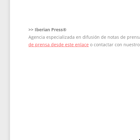
on
on
on
on
on
Facebook
X
LinkedIn
Pinterest
WhatsApp
>>
Iberian Press®
Agencia especializada en difusión de notas de pren
de prensa desde este enlace
o contactar con nuestr
Navegación
entre
entradas