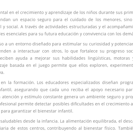
tal en el crecimiento y aprendizaje de los niños durante sus pri
rindan un espacio seguro para el cuidado de los menores, sin
l y social. A través de actividades estructuradas y el acompañam
des esenciales para su futura educación y convivencia con los dem
eso a un entorno diseñado para estimular su curiosidad y potencia
nden a interactuar con otros, lo que fortalece su progreso soc
ciben ayuda a mejorar sus habilidades lingüísticas, motoras 
zaje basada en el juego permite que ellos exploren, experimen
va.
 en la formación. Los educadores especializados diseñan prog
infantil, asegurando que cada uno reciba el apoyo necesario pa
 atención y estímulo constante genera un ambiente seguro y pro
esional permite detectar posibles dificultades en el crecimiento 
ara garantizar el bienestar infantil.
saludables desde la infancia. La alimentación equilibrada, el des
aria de estos centros, contribuyendo al bienestar físico. Tambi