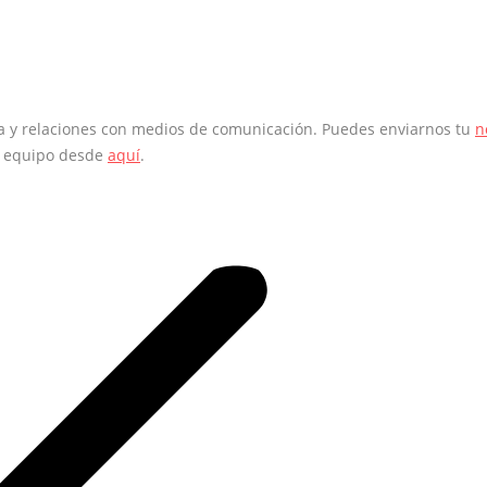
sa y relaciones con medios de comunicación. Puedes enviarnos tu
n
o equipo desde
aquí
.