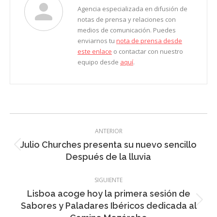
Agencia especializada en difusión de
notas de prensa y relaciones con
medios de comunicación. Puedes
enviarnos tu
nota de prensa desde
este enlace
o contactar con nuestro
equipo desde
aquí
.
Navegación
ANTERIOR
entre
Julio Churches presenta su nuevo sencillo
Entrada
entradas
Después de la lluvia
anterior:
SIGUIENTE
Lisboa acoge hoy la primera sesión de
Entrada
Sabores y Paladares Ibéricos dedicada al
siguiente: