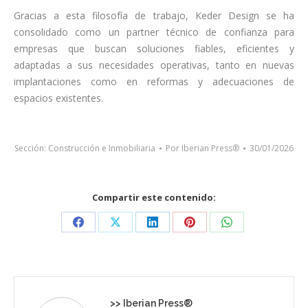
Gracias a esta filosofía de trabajo, Keder Design se ha
consolidado como un partner técnico de confianza para
empresas que buscan soluciones fiables, eficientes y
adaptadas a sus necesidades operativas, tanto en nuevas
implantaciones como en reformas y adecuaciones de
espacios existentes.
Sección:
Construcción e Inmobiliaria
Por
Iberian Press®
30/01/2026
Compartir este contenido:
Share
Share
Share
Share
Share
on
on
on
on
on
Facebook
X
LinkedIn
Pinterest
WhatsApp
>>
Iberian Press®