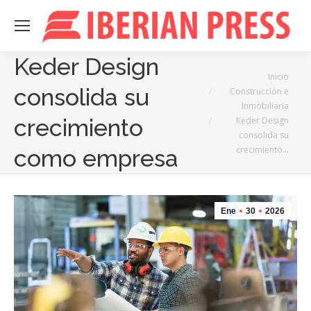
Keder Design
Estás aquí:
Inicio
consolida su
Construcción e
Inmobiliaria
crecimiento
Keder Design
consolida su
crecimiento…
como empresa
Ene
30
2026