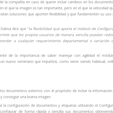
n de la compañía en caso de querer incluir cambios en los document
 el que la imagen es tan importante, pero en el que la velocidad q
sitan soluciones que aporten flexibilidad y que fundamenten su uso 
 Datisa dice que “
la flexibilidad que aporta el módulo de Configur
ermite que los propios usuarios de manera sencilla puedan redi
onder a cualquier requerimiento departamental o variación d
iente de la importancia de saber manejar con agilidad el módu
 un nuevo seminario que impartirá, como viene siendo habitual, onl
los documentos externos con el propósito de incluir la informació
 y conseguir una buena imagen.
á la configuración de documentos y etiquetas utilizando el Configu
configurar de forma rápida y sencilla sus documentos obteniend