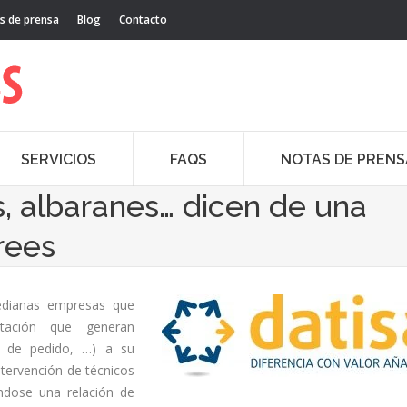
s de prensa
Blog
Contacto
SERVICIOS
FAQS
NOTAS DE PRENS
, albaranes… dicen de una
rees
edianas empresas que
ación que generan
as de pedido, …) a su
ntervención de técnicos
ándose una relación de