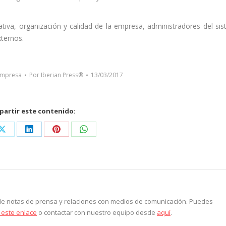
tiva, organización y calidad de la empresa, administradores del si
ternos.
Empresa
Por
Iberian Press®
13/03/2017
artir este contenido:
Share
Share
Share
Share
on
on
on
on
ook
X
LinkedIn
Pinterest
WhatsApp
 de notas de prensa y relaciones con medios de comunicación. Puedes
 este enlace
o contactar con nuestro equipo desde
aquí
.