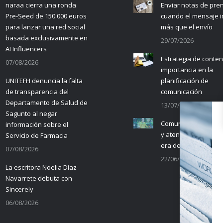
naraa cierra una ronda
Enviar notas de pre
Pre-Seed de 150.000 euros
cuando el mensaje 
para lanzar una red social
más que el envío
basada exclusivamente en
29/07/2026
AI Influencers
Estrategia de conten
07/08/2026
importancia en la
UNITEFH denuncia la falta
planificación de
de transparencia del
comunicación
Departamento de Salud de
13/07/2026
Sagunto al negar
Comunicación empre
información sobre el
y atención al cliente 
Servicio de Farmacia
era de la IA
07/08/2026
22/06/2026
La escritora Noelia Díaz
Navarrete debuta con
Sincerely
06/08/2026