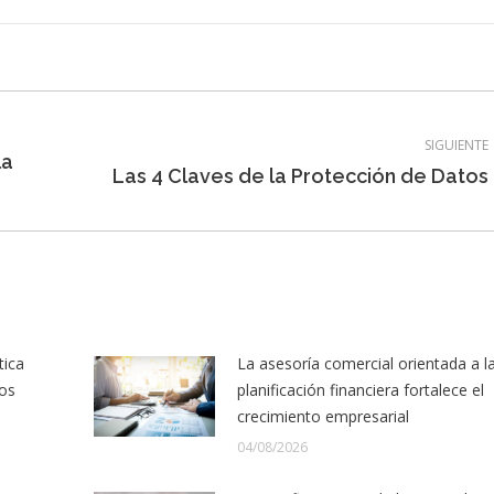
SIGUIENTE
la
Entrada
Las 4 Claves de la Protección de Datos
siguiente:
tica
La asesoría comercial orientada a l
los
planificación financiera fortalece el
crecimiento empresarial
04/08/2026