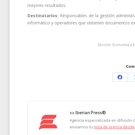
mejores resultados.
Destinatarios:
Responsables de la gestión administra
informático y operadores que obtienen documentos ex
Sección:
Economía y 
Comp
Share
on
Faceb
>>
Iberian Press®
Agencia especializada en difusión
enviarnos tu
nota de prensa desde