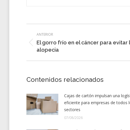
Navegación
ANTERIOR
entre
El gorro frío en el cáncer para evitar 
Entrada
entradas
alopecia
anterior:
Contenidos relacionados
Cajas de cartón impulsan una logís
eficiente para empresas de todos 
sectores
07/08/2026