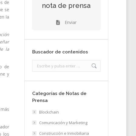
os de
nota de prensa
ue se
en la
Enviar
ación
señar
e la
Buscador de contenidos
Search:
lo de
ine y
Categorías de Notas de
Prensa
n más
Blockchain
Comunicación y Marketing
rador
Construcción e Inmobiliaria
o los