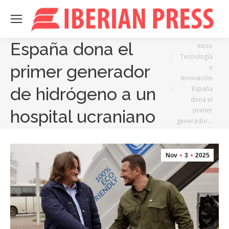
España dona el
Estás aquí:
Inicio
Tecnología
primer generador
e
Innovación
de hidrógeno a un
España
dona el
primer
hospital ucraniano
generador…
Nov
3
2025