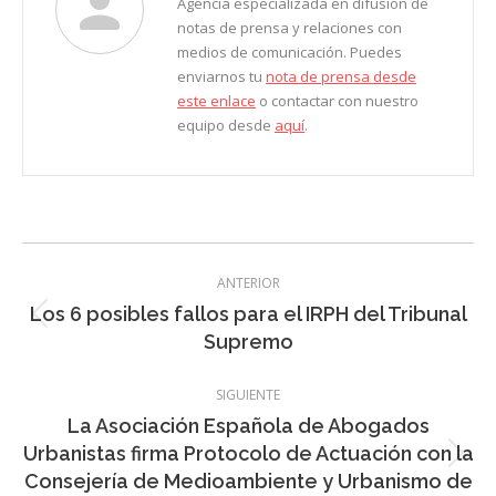
Agencia especializada en difusión de
notas de prensa y relaciones con
medios de comunicación. Puedes
enviarnos tu
nota de prensa desde
este enlace
o contactar con nuestro
equipo desde
aquí
.
Navegación
ANTERIOR
entre
Los 6 posibles fallos para el IRPH del Tribunal
Entrada
entradas
Supremo
anterior:
SIGUIENTE
La Asociación Española de Abogados
Urbanistas firma Protocolo de Actuación con la
Entrada
Consejería de Medioambiente y Urbanismo de
siguiente: