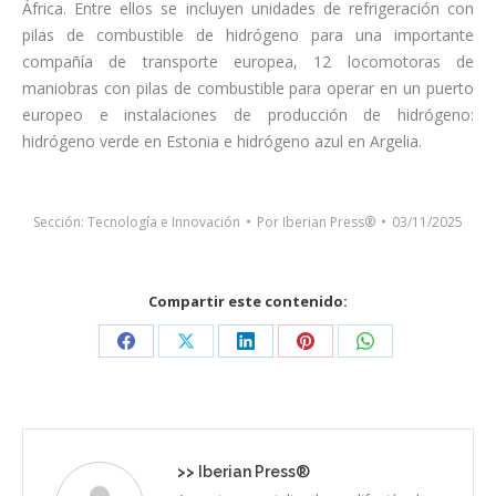
África. Entre ellos se incluyen unidades de refrigeración con
pilas de combustible de hidrógeno para una importante
compañía de transporte europea, 12 locomotoras de
maniobras con pilas de combustible para operar en un puerto
europeo e instalaciones de producción de hidrógeno:
hidrógeno verde en Estonia e hidrógeno azul en Argelia.
Sección:
Tecnología e Innovación
Por
Iberian Press®
03/11/2025
Compartir este contenido:
Share
Share
Share
Share
Share
on
on
on
on
on
Facebook
X
LinkedIn
Pinterest
WhatsApp
>>
Iberian Press®