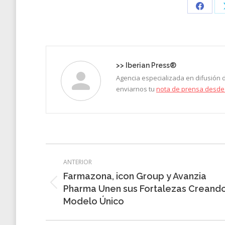
Share
on
Faceb
>>
Iberian Press®
Agencia especializada en difusión
enviarnos tu
nota de prensa desde
Navegación
ANTERIOR
entre
Farmazona, icon Group y Avanzia
entradas
Entrada
Pharma Unen sus Fortalezas Creand
anterior:
Modelo Único