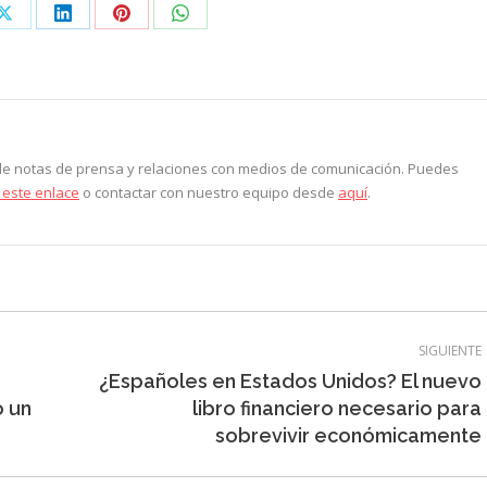
Share
Share
Share
Share
on
on
on
on
ook
X
LinkedIn
Pinterest
WhatsApp
 de notas de prensa y relaciones con medios de comunicación. Puedes
 este enlace
o contactar con nuestro equipo desde
aquí
.
SIGUIENTE
¿Españoles en Estados Unidos? El nuevo
Entrada
o un
libro financiero necesario para
siguiente:
sobrevivir económicamente