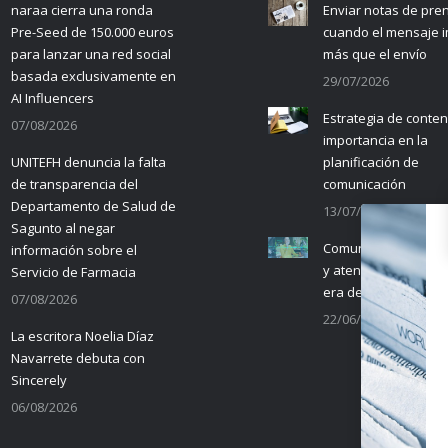
naraa cierra una ronda
Enviar notas de pre
Pre-Seed de 150.000 euros
cuando el mensaje 
para lanzar una red social
más que el envío
basada exclusivamente en
29/07/2026
AI Influencers
Estrategia de conten
07/08/2026
importancia en la
UNITEFH denuncia la falta
planificación de
de transparencia del
comunicación
Departamento de Salud de
13/07/2026
Sagunto al negar
Comunicación empre
información sobre el
y atención al cliente 
Servicio de Farmacia
era de la IA
07/08/2026
22/06/2026
La escritora Noelia Díaz
Navarrete debuta con
Sincerely
06/08/2026