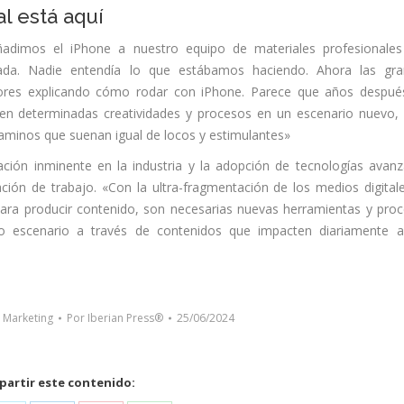
l está aquí
adimos el iPhone a nuestro equipo de materiales profesionale
ajada. Nadie entendía lo que estábamos haciendo. Ahora las gr
adores explicando cómo rodar con iPhone. Parece que años despué
n determinadas creatividades y procesos en un escenario nuevo,
aminos que suenan igual de locos y estimulantes»
ación inminente en la industria y la adopción de tecnologías avan
zación de trabajo. «Con la ultra-fragmentación de los medios digitale
ara producir contenido, son necesarias nuevas herramientas y pro
o escenario a través de contenidos que impacten diariamente 
 Marketing
Por
Iberian Press®
25/06/2024
artir este contenido: