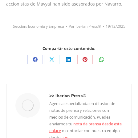
accionistas de Mavyal han sido asesorados por Navarro.
Sección:
Economía y Empresa
Por
Iberian Press®
19/12/2025
Compartir este contenido:
Share
Share
Share
Share
Share
on
on
on
on
on
Facebook
X
LinkedIn
Pinterest
WhatsApp
>>
Iberian Press®
Agencia especializada en difusión de
notas de prensa y relaciones con
medios de comunicación. Puedes
enviarnos tu
nota de prensa desde este
enlace
o contactar con nuestro equipo
desde
aquí
.