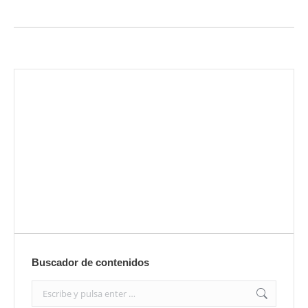
Envíanos ahora tu nota de prensa
Enviar
Buscador de contenidos
Search: