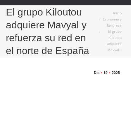
El grupo Kiloutou
Estás aquí:
Inicio
Economía y
adquiere Mavyal y
Empresa
El grupo
refuerza su red en
Kiloutou
adquiere
el norte de España
Mavyal…
Dic
19
2025