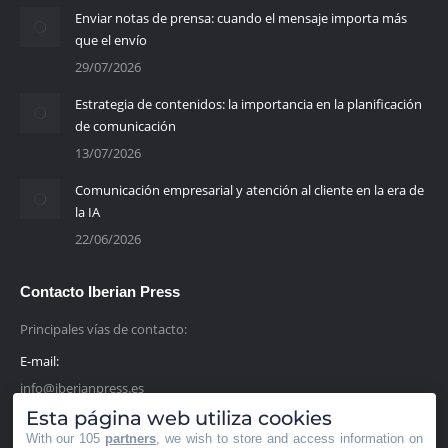
Enviar notas de prensa: cuando el mensaje importa más
que el envío
29/07/2026
Estrategia de contenidos: la importancia en la planificación
de comunicación
13/07/2026
Comunicación empresarial y atención al cliente en la era de
la IA
22/06/2026
Contacto Iberian Press
Principales vías de contacto:
E-mail:
info@iberianpress.es
Esta página web utiliza cookies
Teléfono:
With our 105
partners
, we wish to store and access information on