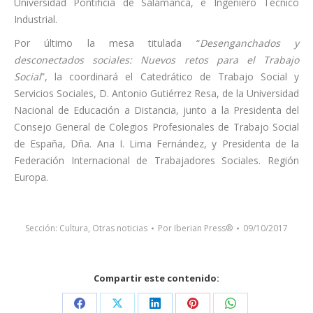
Universidad Pontificia de Salamanca, e Ingeniero Técnico
Industrial.
Por último la mesa titulada “
Desenganchados y
desconectados sociales: Nuevos retos para el Trabajo
Social
”, la coordinará el Catedrático de Trabajo Social y
Servicios Sociales, D. Antonio Gutiérrez Resa, de la Universidad
Nacional de Educación a Distancia, junto a la Presidenta del
Consejo General de Colegios Profesionales de Trabajo Social
de España, Dña. Ana I. Lima Fernández, y Presidenta de la
Federación Internacional de Trabajadores Sociales. Región
Europa.
Sección:
Cultura
,
Otras noticias
Por
Iberian Press®
09/10/2017
Compartir este contenido:
Share
Share
Share
Share
Share