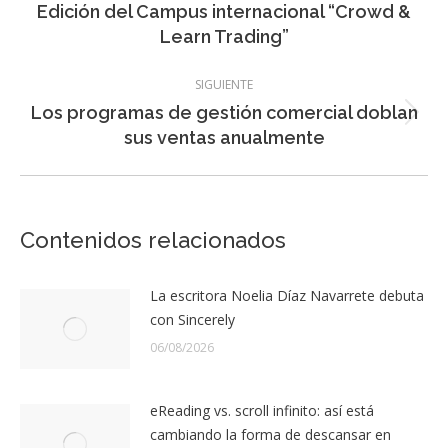
Edición del Campus internacional “Crowd &
anterior:
Learn Trading”
SIGUIENTE
Los programas de gestión comercial doblan
Entrada
sus ventas anualmente
siguiente:
Contenidos relacionados
La escritora Noelia Díaz Navarrete debuta
con Sincerely
06/08/2026
eReading vs. scroll infinito: así está
cambiando la forma de descansar en