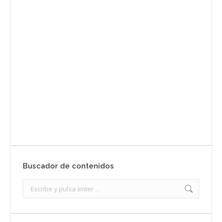
Envíanos ahora tu nota de
prensa
Enviar
Buscador de contenidos
Search: