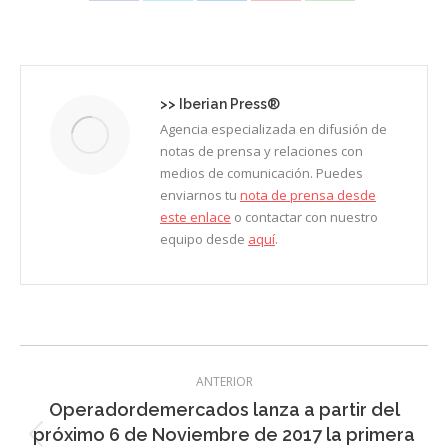
on
on
on
on
on
Facebook
X
LinkedIn
Pinterest
WhatsApp
>>
Iberian Press®
Agencia especializada en difusión de
notas de prensa y relaciones con
medios de comunicación. Puedes
enviarnos tu
nota de prensa desde
este enlace
o contactar con nuestro
equipo desde
aquí
.
Navegación
ANTERIOR
entre
Operadordemercados lanza a partir del
entradas
próximo 6 de Noviembre de 2017 la primera
Entrada