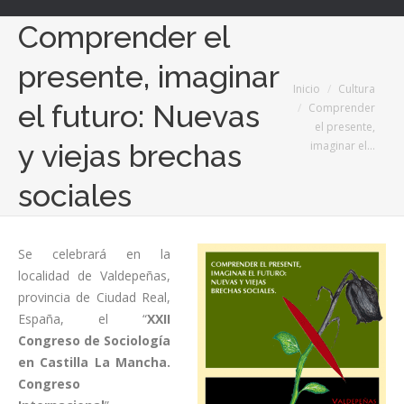
Comprender el
presente, imaginar
Estás aquí:
Inicio
Cultura
el futuro: Nuevas
Comprender
el presente,
imaginar el…
y viejas brechas
sociales
Se celebrará en la
localidad de Valdepeñas,
provincia de Ciudad Real,
España, el “
XXII
Congreso de Sociología
en Castilla La Mancha.
Congreso