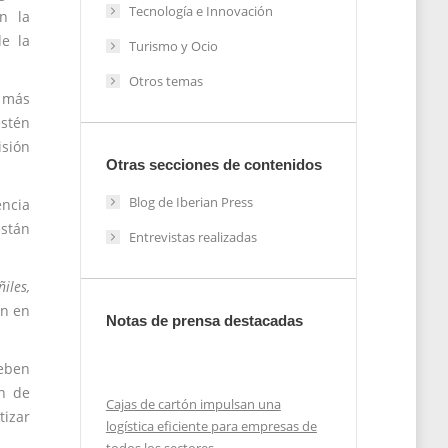
Tecnología e Innovación
n la
de la
Turismo y Ocio
Otros temas
z más
estén
isión
Otras secciones de contenidos
Blog de Iberian Press
encia
están
Entrevistas realizadas
iles,
n en
Notas de prensa destacadas
deben
ón de
Cajas de cartón impulsan una
tizar
logística eficiente para empresas de