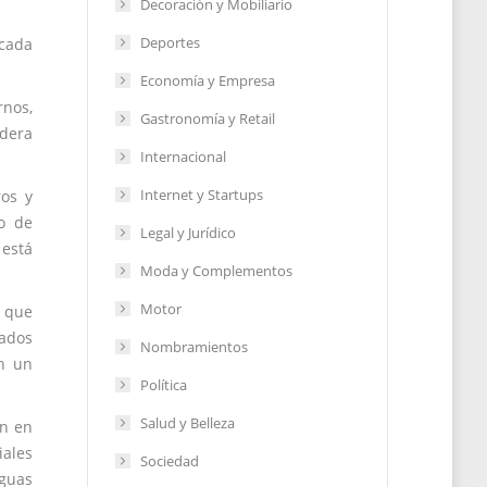
Decoración y Mobiliario
Deportes
 cada
Economía y Empresa
rnos,
Gastronomía y Retail
adera
Internacional
Internet y Startups
ros y
o de
Legal y Jurídico
 está
Moda y Complementos
Motor
o que
ñados
Nombramientos
en un
Política
Salud y Belleza
ón en
iales
Sociedad
iguas