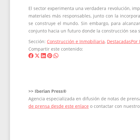
El sector experimenta una verdadera revolución, impu
materiales más responsables, junto con la incorpor
se construye el mundo. Sin embargo, para alcanzar 
conjunto hacia un futuro donde la construcción sea 
Sección:
Construcción e Inmobiliaria
,
Destacadas
Por
Compartir este contenido:
Share
Share
Share
Share
Share
on
on
on
on
on
Facebook
X
LinkedIn
Pinterest
WhatsApp
>>
Iberian Press®
Agencia especializada en difusión de notas de pren
de prensa desde este enlace
o contactar con nuestr
Navegación
entre