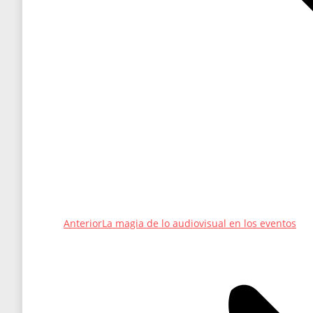
Entrada
Anterior
La magia de lo audiovisual en los eventos
anterior: