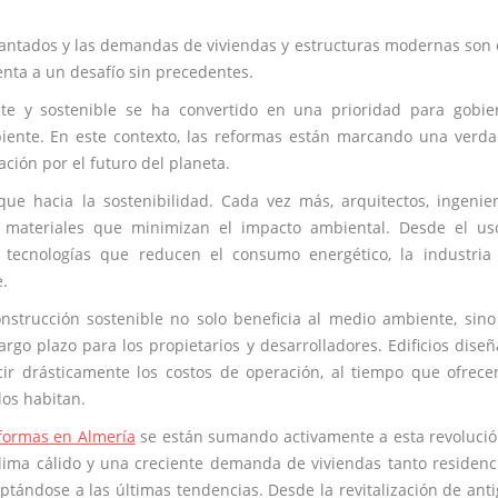
gantados y las demandas de viviendas y estructuras modernas son
renta a un desafío sin precedentes.
te y sostenible se ha convertido en una prioridad para gobie
ente. En este contexto, las reformas están marcando una verd
ción por el futuro del planeta.
e hacia la sostenibilidad. Cada vez más, arquitectos, ingenie
 materiales que minimizan el impacto ambiental. Desde el us
 tecnologías que reducen el consumo energético, la industria
.
onstrucción sostenible no solo beneficia al medio ambiente, sin
argo plazo para los propietarios y desarrolladores. Edificios dise
cir drásticamente los costos de operación, al tiempo que ofrec
os habitan.
formas en Almería
se están sumando activamente a esta revoluci
clima cálido y una creciente demanda de viviendas tanto residenc
ptándose a las últimas tendencias. Desde la revitalización de ant