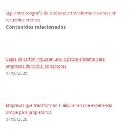
Entrada
Siguiente
Fotografía de Bodas que transforma instantes en
siguiente:
recuerdos eternos
Contenidos relacionados
Cajas de cartón impulsan una logística eficiente para
empresas de todos los sectores
07/08/2026
Empresas que transforman el alquiler en una experiencia
simple para propietarios
07/08/2026