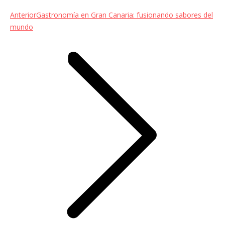
Entrada
Anterior
Gastronomía en Gran Canaria: fusionando sabores del
anterior:
mundo