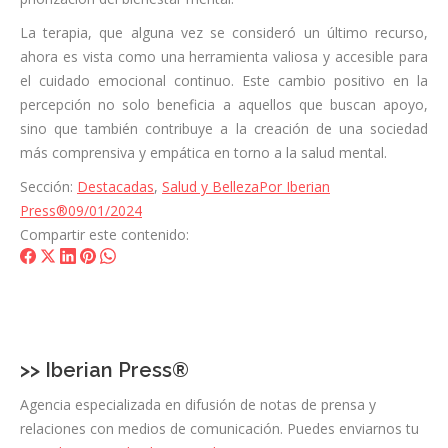
La terapia, que alguna vez se consideró un último recurso,
ahora es vista como una herramienta valiosa y accesible para
el cuidado emocional continuo. Este cambio positivo en la
percepción no solo beneficia a aquellos que buscan apoyo,
sino que también contribuye a la creación de una sociedad
más comprensiva y empática en torno a la salud mental.
Sección:
Destacadas
,
Salud y Belleza
Por
Iberian
Press®
09/01/2024
Compartir este contenido:
Share
Share
Share
Share
Share
on
on
on
on
on
Facebook
X
LinkedIn
Pinterest
WhatsApp
>>
Iberian Press®
Agencia especializada en difusión de notas de prensa y
relaciones con medios de comunicación. Puedes enviarnos tu