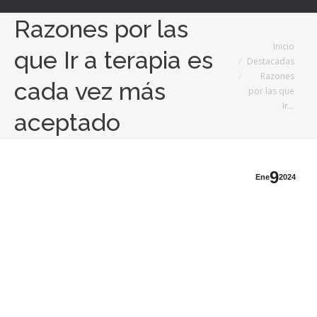
Razones por las
Estás aquí:
Inicio
que Ir a terapia es
Destacadas
Razones
cada vez más
por las que
Ir…
aceptado
9
Ene
2024