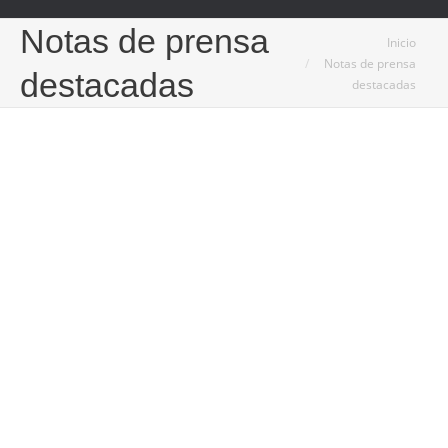
Notas de prensa
Estás aquí:
Inicio
Notas de prensa
destacadas
destacadas
10
Dic
2025
La gestión integral como apoyo clave para el