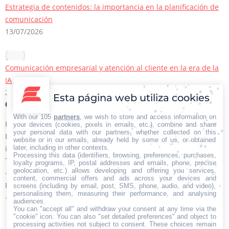
Estrategia de contenidos: la importancia en la planificación de
comunicación
13/07/2026
Comunicación empresarial y atención al cliente en la era de la
IA
22/06/2026
Esta página web utiliza cookies
Contacto Iberian Press
With our 105
partners
, we wish to store and access information on
Principales vías de contacto:
your devices (cookies, pixels in emails, etc.), combine and share
your personal data with our partners, whether collected on this
E-mail:
website or in our emails, already held by some of us, or obtained
later, including in other contexts.
info@iberianpress.es
Processing this data (identifiers, browsing, preferences, purchases,
Teléfono:
loyalty programs, IP, postal addresses and emails, phone, precise
geolocation, etc.) allows developing and offering you services,
+34 911863556
content, commercial offers and ads across your devices and
Fax:
screens (including by email, post, SMS, phone, audio, and video),
personalising them, measuring their performance, and analysing
+34 911863556
audiences.
You can "accept all" and withdraw your consent at any time via the
Encuéntranos en:
Facebook
X
YouTube
Rss
"cookie" icon
. You can also "set detailed preferences" and object to
processing activities not subject to consent. These choices remain