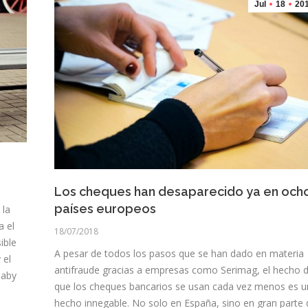
Jul
18
20
Los cheques han desaparecido ya en och
países europeos
 la
a el
18/07/2018
ible
A pesar de todos los pasos que se han dado en materia
 el
antifraude gracias a empresas como Serimag, el hecho 
Baby
que los cheques bancarios se usan cada vez menos es u
hecho innegable. No solo en España, sino en gran parte 