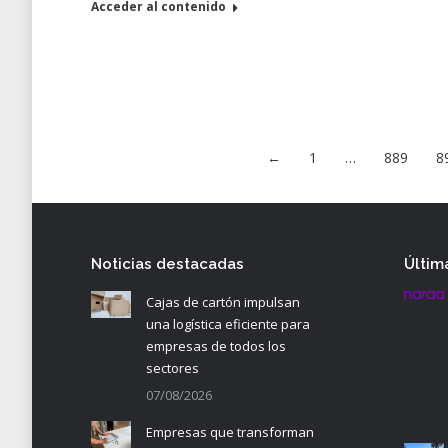
Acceder al contenido
←
1
…
889
8
Noticias destacadas
Últim
Cajas de cartón impulsan
una logística eficiente para
empresas de todos los
sectores
07/08/2026
Empresas que transforman