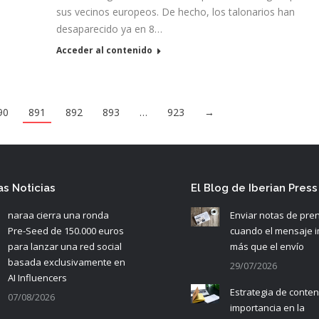
sus vecinos europeos. De hecho, los talonarios han
desaparecido ya en 8…
Acceder al contenido
90
891
892
893
…
923
→
as Noticias
El Blog de Iberian Press
naraa cierra una ronda
Enviar notas de pre
Pre-Seed de 150.000 euros
cuando el mensaje 
para lanzar una red social
más que el envío
basada exclusivamente en
29/07/2026
AI Influencers
Estrategia de conten
07/08/2026
importancia en la