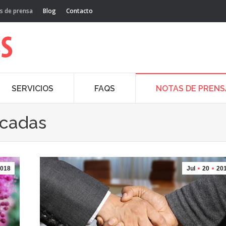
s de prensa
Blog
Contacto
SERVICIOS
FAQS
NOTAS DE PRENS
acadas
018
Jul
20
20