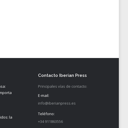
Contacto Iberian Press
nsa:
Principales vías de contacto:
importa
E-mail:
info@iberianpress.es
Teléfono:
idos: la
+34 911863556