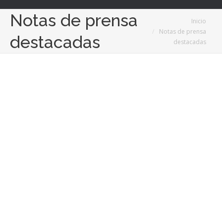
Notas de prensa
Estás aquí:
Inicio
Notas de prensa
destacadas
destacadas
Oct
2
2018
Cal y moho, principales enemigos de las