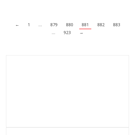
←
1
…
879
880
881
882
883
…
923
→
Envíanos ahora tu nota de prensa
Enviar