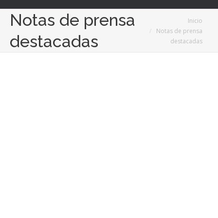
Notas de prensa
Estás aquí:
Inicio
Notas de prensa
destacadas
destacadas
Nov
15
2018
Embarcaciones piratas, el peligro que los