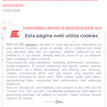
comunicación
13/07/2026
Comunicación empresarial y atención al cliente en la era de la IA
22/06/2026
Esta página web utiliza cookies
Contacto Iberian Press
With our 105
partners
, we wish to store and access information on
Principales vías de contacto:
your devices (cookies, pixels in emails, etc.), combine and share
your personal data with our partners, whether collected on this
E-mail:
website or in our emails, already held by some of us, or obtained
later, including in other contexts.
info@iberianpress.es
Processing this data (identifiers, browsing, preferences, purchases,
Teléfono:
loyalty programs, IP, postal addresses and emails, phone, precise
geolocation, etc.) allows developing and offering you services,
+34 911863556
content, commercial offers and ads across your devices and
Fax:
screens (including by email, post, SMS, phone, audio, and video),
personalising them, measuring their performance, and analysing
+34 911863556
audiences.
You can "accept all" and withdraw your consent at any time via the
Encuéntranos en:
"cookie" icon
. You can also "set detailed preferences" and object to
Facebook
X
YouTube
Rss
processing activities not subject to consent. These choices remain
page
page
page
page
valid for 12 months.
powered by
opens
opens
opens
opens
Home
Quiénes somos
Servicios
Contacto