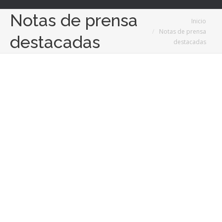
Notas de prensa
Estás aquí:
Inicio
Notas de prensa
destacadas
destacadas
Ene
30
2019
¿Cansados del invierno cuando todavía no ha
hecho más que empezar?