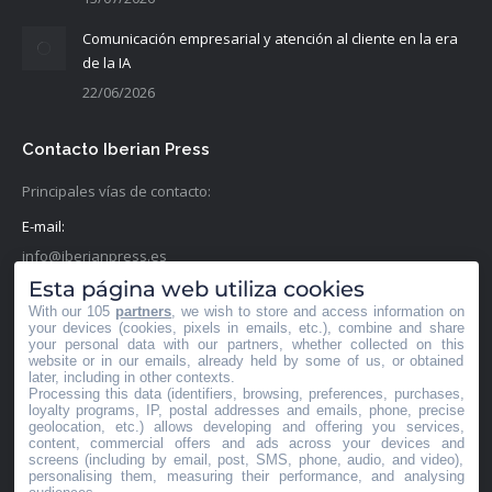
Comunicación empresarial y atención al cliente en la era
de la IA
22/06/2026
Contacto Iberian Press
Principales vías de contacto:
E-mail:
info@iberianpress.es
Esta página web utiliza cookies
Teléfono:
With our 105
partners
, we wish to store and access information on
+34 911863556
your devices (cookies, pixels in emails, etc.), combine and share
your personal data with our partners, whether collected on this
website or in our emails, already held by some of us, or obtained
Fax:
later, including in other contexts.
Processing this data (identifiers, browsing, preferences, purchases,
+34 911863556
loyalty programs, IP, postal addresses and emails, phone, precise
geolocation, etc.) allows developing and offering you services,
Encuéntranos en:
content, commercial offers and ads across your devices and
Facebook
X
YouTube
Rss
screens (including by email, post, SMS, phone, audio, and video),
personalising them, measuring their performance, and analysing
page
page
page
page