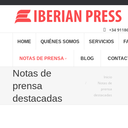
+34 9118
HOME
QUIÉNES SOMOS
SERVICIOS
F
NOTAS DE PRENSA
BLOG
CONTAC
Notas de
Estás aquí:
Inicio
prensa
Notas de
prensa
destacadas
destacadas
Feb
15
2019