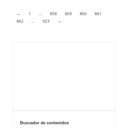
←
1
…
858
859
860
861
862
…
923
→
Envíanos ahora tu nota de
prensa
Enviar
Buscador de contenidos