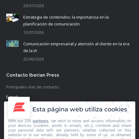
29/07/2026
Estrategia de contenidos: la importancia en la
planificación de comunicación
13/07/2026
Comunicación empresarial y atención al cliente en la era
de la IA
22/06/2026
Contacto Iberian Press
Principales vías de contacto:
E-mail:
info@iberianpress.es
Esta página web utiliza cookies
Teléfono:
With our 105
partners
, we wish to store and access information on
+34 911863556
your devices (cookies, pixels in emails, etc.), combine and share
your personal data with our partners, whether collected on this
website or in our emails, already held by some of us, or obtained
Fax: