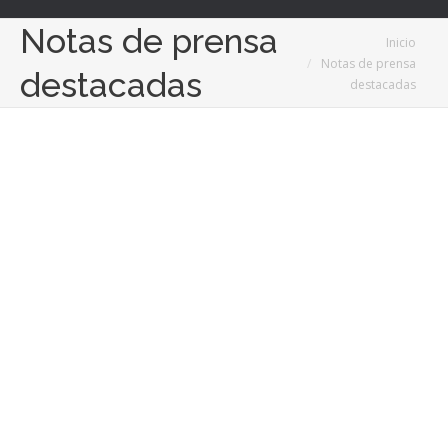
Notas de prensa
Estás aquí:
Inicio
Notas de prensa
destacadas
destacadas
May
13
2019
Un abanico de posibilidades para un único