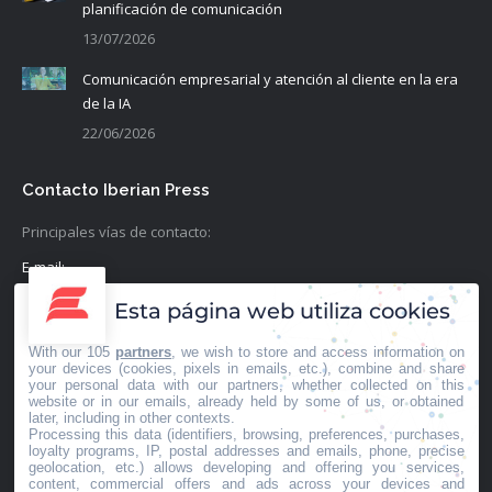
planificación de comunicación
13/07/2026
Comunicación empresarial y atención al cliente en la era
de la IA
22/06/2026
Contacto Iberian Press
Principales vías de contacto:
E-mail:
info@iberianpress.es
Esta página web utiliza cookies
Teléfono:
With our 105
partners
, we wish to store and access information on
+34 911863556
your devices (cookies, pixels in emails, etc.), combine and share
your personal data with our partners, whether collected on this
website or in our emails, already held by some of us, or obtained
Fax:
later, including in other contexts.
Processing this data (identifiers, browsing, preferences, purchases,
+34 911863556
loyalty programs, IP, postal addresses and emails, phone, precise
geolocation, etc.) allows developing and offering you services,
Encuéntranos en:
content, commercial offers and ads across your devices and