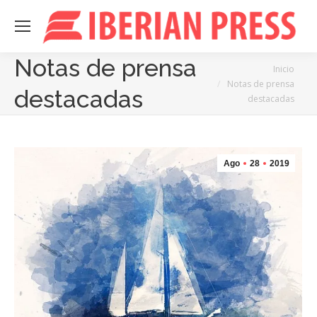
Notas de prensa
Estás aquí:
Inicio
Notas de prensa
destacadas
destacadas
Ago
28
2019