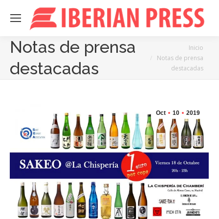
Notas de prensa
Estás aquí:
Inicio
Notas de prensa
destacadas
destacadas
Oct
10
2019