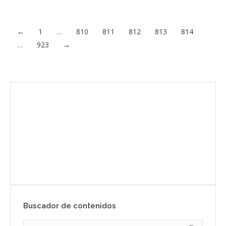
diariamente,…
Acceder al contenido
←
1
…
810
811
812
813
814
…
923
→
Envíanos ahora tu nota de prensa
Enviar
Buscador de contenidos
Search: