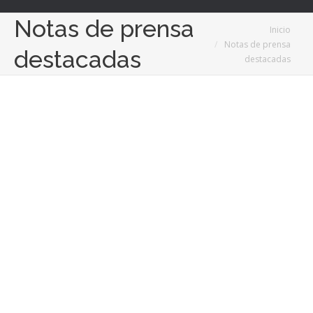
Notas de prensa
Estás aquí:
Inicio
Notas de prensa
destacadas
destacadas
Nov
29
2019
Black Friday: la venta online ya supera el 64%