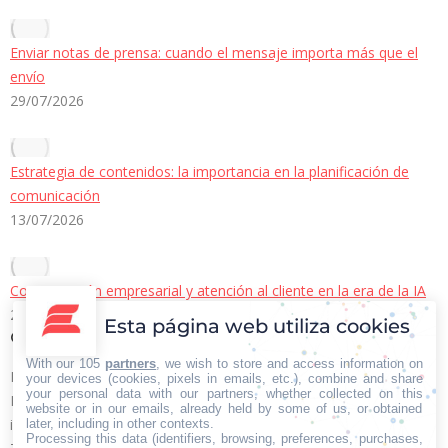
Enviar notas de prensa: cuando el mensaje importa más que el
envío
29/07/2026
Estrategia de contenidos: la importancia en la planificación de
comunicación
13/07/2026
Comunicación empresarial y atención al cliente en la era de la IA
22/06/2026
Esta página web utiliza cookies
Contacto Iberian Press
With our 105
partners
, we wish to store and access information on
Principales vías de contacto:
your devices (cookies, pixels in emails, etc.), combine and share
your personal data with our partners, whether collected on this
E-mail:
website or in our emails, already held by some of us, or obtained
info@iberianpress.es
later, including in other contexts.
Processing this data (identifiers, browsing, preferences, purchases,