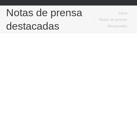
Notas de prensa
Estás aquí:
Inicio
Notas de prensa
destacadas
destacadas
Sep
30
2020