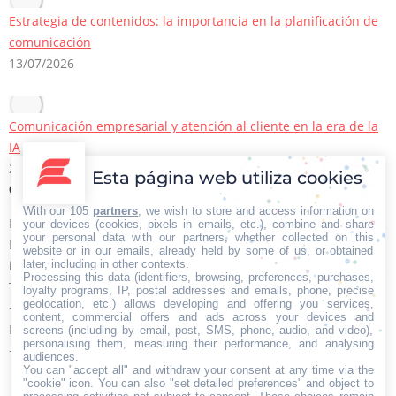
Estrategia de contenidos: la importancia en la planificación de
comunicación
13/07/2026
Comunicación empresarial y atención al cliente en la era de la
IA
22/06/2026
Esta página web utiliza cookies
Contacto Iberian Press
With our 105
partners
, we wish to store and access information on
Principales vías de contacto:
your devices (cookies, pixels in emails, etc.), combine and share
your personal data with our partners, whether collected on this
E-mail:
website or in our emails, already held by some of us, or obtained
later, including in other contexts.
info@iberianpress.es
Processing this data (identifiers, browsing, preferences, purchases,
Teléfono:
loyalty programs, IP, postal addresses and emails, phone, precise
geolocation, etc.) allows developing and offering you services,
+34 911863556
content, commercial offers and ads across your devices and
Fax:
screens (including by email, post, SMS, phone, audio, and video),
personalising them, measuring their performance, and analysing
+34 911863556
audiences.
You can "accept all" and withdraw your consent at any time via the
Encuéntranos en:
Facebook
"cookie" icon
X
YouTube
. You can also "set detailed preferences" and object to
Rss