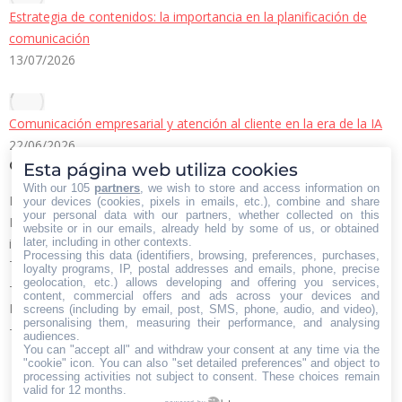
Estrategia de contenidos: la importancia en la planificación de
comunicación
13/07/2026
Comunicación empresarial y atención al cliente en la era de la IA
22/06/2026
Contacto Iberian Press
Esta página web utiliza cookies
With our 105
partners
, we wish to store and access information on
Principales vías de contacto:
your devices (cookies, pixels in emails, etc.), combine and share
your personal data with our partners, whether collected on this
E-mail:
website or in our emails, already held by some of us, or obtained
later, including in other contexts.
info@iberianpress.es
Processing this data (identifiers, browsing, preferences, purchases,
Teléfono:
loyalty programs, IP, postal addresses and emails, phone, precise
geolocation, etc.) allows developing and offering you services,
+34 911863556
content, commercial offers and ads across your devices and
Fax:
screens (including by email, post, SMS, phone, audio, and video),
personalising them, measuring their performance, and analysing
+34 911863556
audiences.
You can "accept all" and withdraw your consent at any time via the
Encuéntranos en:
Facebook
X
YouTube
Rss
"cookie" icon
. You can also "set detailed preferences" and object to
processing activities not subject to consent. These choices remain
page
page
page
page
valid for 12 months.