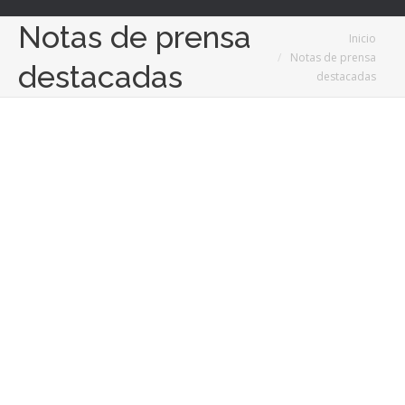
Notas de prensa
Estás aquí:
Inicio
Notas de prensa
destacadas
destacadas
Nov
12
2020
El Black Friday se dejará notar en los muebles
de baño